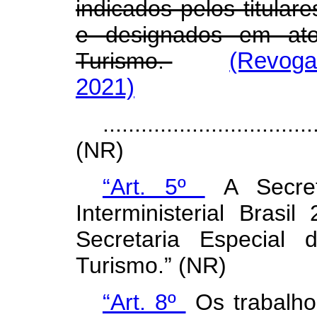
indicados pelos titula
e designados em ato
Turismo.
(Revoga
2021)
.................................
(NR)
“Art. 5º
A Secret
Interministerial Brasi
Secretaria Especial 
Turismo.” (NR)
“Art. 8º
Os trabalhos