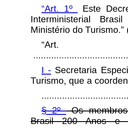
“Art. 1º
Este Decre
Interministerial Br
Ministério do Turismo.”
“Ar
.....................................
I -
Secretaria Especi
Turismo, que a coorden
.................................
§ 2º
Os membros d
Brasil 200 Anos e r