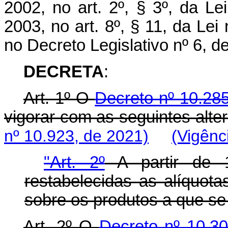
2002, no art. 2º, § 3º, da L
2003, no art. 8º, § 11, da Lei
no Decreto Legislativo nº 6, 
DECRETA
:
Art. 1º O
Decreto nº 10.28
vigorar com as seguintes alte
nº 10.923, de 2021)
(Vigênc
"Art. 2º
A partir de 1
restabelecidas as alíquota
sobre os produtos a que se r
Art. 2º O
Decreto nº 10.30