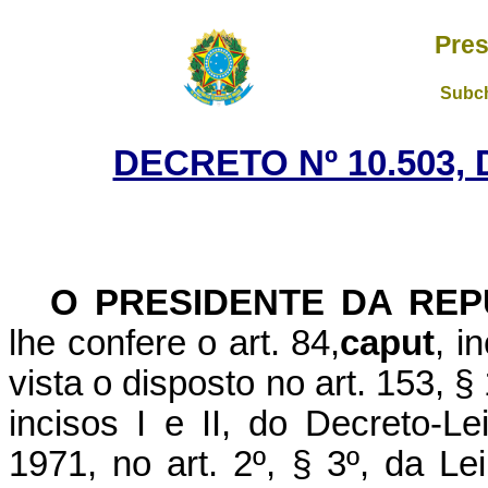
Pres
Subch
DECRETO Nº 10.503,
O PRESIDENTE DA REP
lhe confere o art. 84,
caput
, i
vista o disposto no art. 153, § 
incisos I e II, do Decreto-
1971, no art. 2º, § 3º, da L