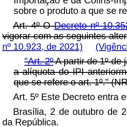
Importação e da Cofins-Imp
sobre o produto a que se ref
Art. 4º O
Decreto nº 10.35
vigorar com as seguintes alt
nº 10.923, de 2021)
(Vigênc
"Art. 2º
A partir de 1º de 
a alíquota do IPI anterior
que se refere o art. 1º." (N
Art. 5º Este Decreto entra 
Brasília, 2 de outubro de 
da República.