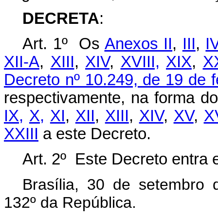
DECRETA
:
Art. 1º
Os
Anexos II
,
III
,
I
XII-A
,
XIII
,
XIV
,
XVIII,
XIX
,
X
Decreto nº 10.249, de 19 de f
respectivamente, na forma d
IX,
X,
XI
,
XII
,
XIII
,
XIV
,
XV
,
X
XXIII
a este Decreto
.
Art. 2º Este Decreto entra 
Brasília, 30 de setembro
132º da República.