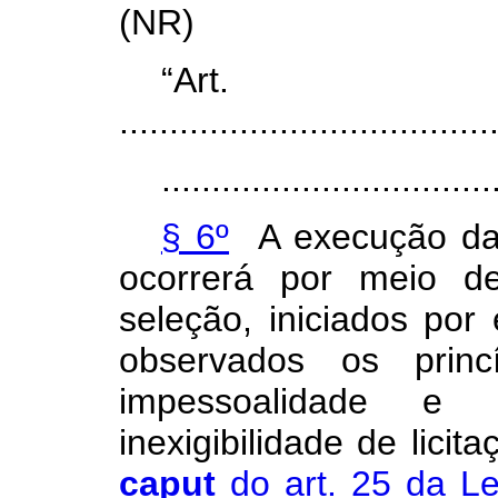
(NR)
“Ar
.....................................
.................................
§ 6º
A execução das
ocorrerá por meio d
seleção, iniciados por
observados os prin
impessoalidade e
inexigibilidade de lici
caput
do art. 25 da Le