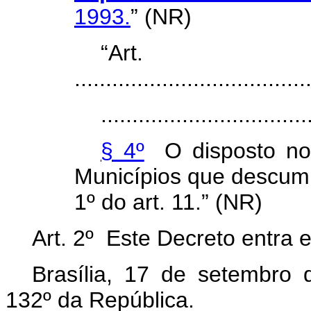
1993.
” (NR)
“Ar
.....................................
.................................
§ 4º
O disposto n
Municípios que descump
1º do art. 11.” (NR)
Art. 2º Este Decreto entra 
Brasília, 17 de setembro
132º da República.