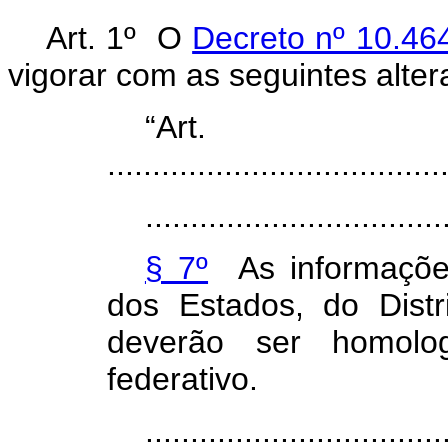
Art. 1º O
Decreto nº 10.46
vigorar com as seguintes alter
“Ar
.....................................
.................................
§ 7º
As informações
dos Estados, do Distr
deverão ser homolog
federativo.
.................................