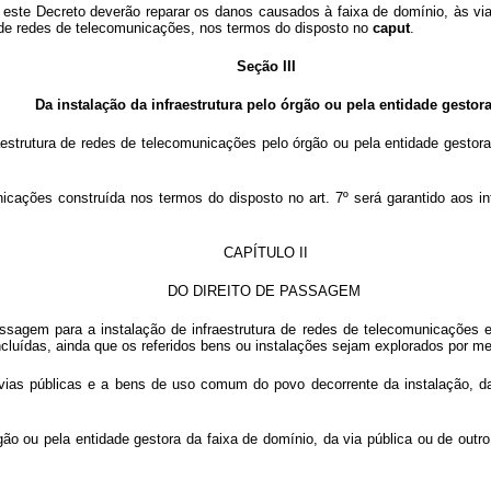
 este Decreto deverão reparar os danos causados à faixa de domínio, às vi
 de redes de telecomunicações, nos termos do disposto no
caput
.
Seção III
Da instalação da infraestrutura pelo órgão ou pela entidade gestor
aestrutura de redes de telecomunicações pelo órgão ou pela entidade gestora
nicações construída nos termos do disposto no art. 7º será garantido aos i
CAPÍTULO II
DO DIREITO DE PASSAGEM
assagem para a instalação de infraestrutura de redes de telecomunicações 
ncluídas, ainda que os referidos bens ou instalações sejam explorados por m
vias públicas e a bens de uso comum do povo decorrente da instalação, d
ão ou pela entidade gestora da faixa de domínio, da via pública ou de out