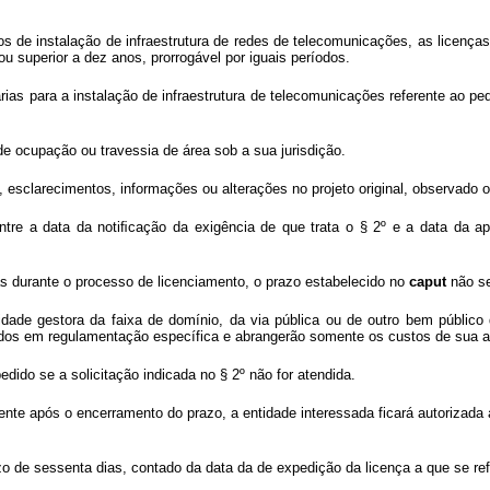
tos de instalação de infraestrutura de redes de telecomunicações, as licenç
 ou superior a dez anos, prorrogável por iguais períodos.
rias para a instalação de infraestrutura de telecomunicações referente ao 
de ocupação ou travessia de área sob a sua jurisdição.
, esclarecimentos, informações ou alterações no projeto original, observado 
tre a data da notiﬁcação da exigência de que trata o § 2º e a data da ap
as durante o processo de licenciamento, o prazo estabelecido no
caput
não se
dade gestora da faixa de domínio, da via pública ou de outro bem público
cidos em regulamentação específica e abrangerão somente os custos de sua a
dido se a solicitação indicada no § 2º não for atendida.
nte após o encerramento do prazo, a entidade interessada ficará autorizada 
zo de sessenta dias, contado da data da de expedição da licença a que se re