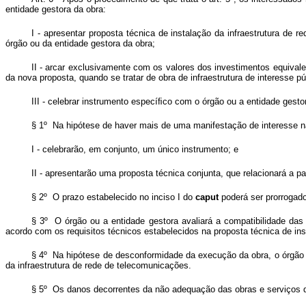
entidade gestora da obra:
I - apresentar proposta técnica de instalação da infraestrutura de
órgão ou da entidade gestora da obra;
II - arcar exclusivamente com os valores dos investimentos equivale
da nova proposta, quando se tratar de obra de infraestrutura de interesse pú
III - celebrar instrumento especíﬁco com o órgão ou a entidade gesto
§ 1º Na hipótese de haver mais de uma manifestação de interesse n
I - celebrarão, em conjunto, um único instrumento; e
II - apresentarão uma proposta técnica conjunta, que relacionará a p
§ 2º O prazo estabelecido no inciso I do
caput
poderá ser prorrogado
§ 3º O órgão ou a entidade gestora avaliará a compatibilidade das
acordo com os requisitos técnicos estabelecidos na proposta técnica de in
§ 4º Na hipótese de desconformidade da execução da obra, o órgão ou
da infraestrutura de rede de telecomunicações.
§ 5º Os danos decorrentes da não adequação das obras e serviços de 