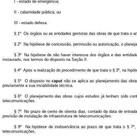
I - estado de emergência;
II - calamidade pública; ou
III - estado defesa.
§ 1º Os órgãos ou as entidades gestoras das obras de que trata o art
§ 2º Na hipótese de concessão, permissão ou autorização, o planej
§ 3º Na hipótese de não haver interesse dos órgãos e das entidade
instaurado, nos termos do disposto na Seção II.
§ 4º Após a realização do procedimento de que trata o § 3º, na hipót
§ 5º O disposto no
caput
não se aplica ao planejamento das obra
previamente a sua inviabilidade técnica.
§ 6º O planejamento das obras cujos estudos já tenham sido contr
telecomunicações.
§ 7º No prazo de cento de oitenta dias, contado da data de entrad
previsão de instalação de infraestrutura de telecomunicações.
§ 8º Na hipótese de inobservância ao prazo de que trata o § 7º, 
telecomunicações.