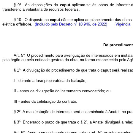
§ 9º As disposições do
caput
aplicam-se às obras de infraestr
transferência voluntária de recursos federais.
§ 10. O disposto no
caput
não se aplica ao planejamento das obras 
elétrica
offshore
.
(Incluído pelo Decreto nº 10.946, de 2022)
Vigência
Do procedimento
Art. 5º O procedimento para averiguação de interessados em instalar
pelo órgão ou pela entidade gestora da obra, na forma estabelecida pela Ag
§ 1º A divulgação do procedimento de que trata o
caput
será realizad
I - durante a fase preparatória da licitação;
II - antes da divulgação do instrumento convocatório; ou
III - antes da celebração do contrato.
§ 2º A manifestação de interesse será encaminhada à Anatel, no prazo
§ 3º Encerrado o prazo de que trata o § 2º, a Anatel divulgará a rela
Art. 6º Após o procedimento de que trata o art. 5º, os interessados