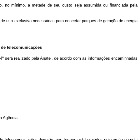
ando, no mínimo, a metade de seu custo seja assumida ou financiada pela
 de uso exclusivo necessárias para conectar parques de geração de energia
s de telecomunicações
t. 4º será realizado pela Anatel, de acordo com as informações encaminhadas
da Agência.
s de telecomunicações deverão, nos termos estabelecidos pelo órgão ou pela