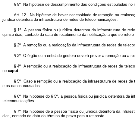
§ 9º Na hipótese de descumprimento das condições estipuladas no re
Art. 12. Na hipótese de haver necessidade de remoção ou realocaçã
jurídica detentora da infraestrutura de redes de telecomunicações.
§ 1º A pessoa física ou jurídica detentora da infraestrutura de r
quinze dias, contado da data de recebimento da notiﬁcação a que se refere
§ 2º A remoção ou a realocação da infraestrutura de redes de telecom
§ 3º O órgão ou a entidade gestora deverá prever a remoção ou a rea
§ 4º A remoção ou a realocação de infraestrutura de redes de telec
no
caput
.
§ 5º Caso a remoção ou a realocação da infraestrutura de redes de t
e os danos causados.
§ 6º Na hipótese do § 5º, a pessoa física ou jurídica detentora da i
telecomunicações.
§ 7º Na hipótese de a pessoa física ou jurídica detentora da infraes
dias, contado da data do término do prazo para a resposta.