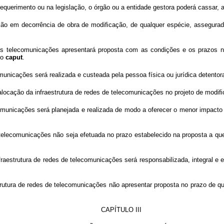
querimento ou na legislação, o órgão ou a entidade gestora poderá cassar, a
o em decorrência de obra de modiﬁcação, de qualquer espécie, assegurado o
edes telecomunicações apresentará proposta com as condições e os prazos n
 o
caput
.
unicações será realizada e custeada pela pessoa física ou jurídica detentor
locação da infraestrutura de redes de telecomunicações no projeto de modiﬁca
omunicações será planejada e realizada de modo a oferecer o menor impacto
elecomunicações não seja efetuada no prazo estabelecido na proposta a que s
nfraestrutura de redes de telecomunicações será responsabilizada, integral e
trutura de redes de telecomunicações não apresentar proposta no prazo de que
CAPÍTULO III