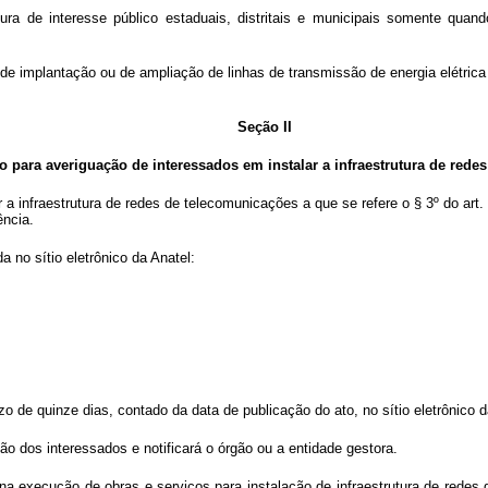
utura de interesse público estaduais, distritais e municipais somente qu
de implantação ou de ampliação de linhas de transmissão de energia elétrica
Seção II
 para averiguação de interessados em instalar a infraestrutura de rede
 a infraestrutura de redes de telecomunicações a que se refere o § 3º do ar
ência.
a no sítio eletrônico da Anatel:
 de quinze dias, contado da data de publicação do ato, no sítio eletrônico 
ção dos interessados e notificará o órgão ou a entidade gestora.
 na execução de obras e serviços para instalação de infraestrutura de rede