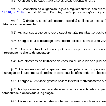
§ 3º O disposto no
caput
aplica-se às áreas urbanas e rurais.
Art. 10. Atendidas as exigências legais e regulamentares dos proje
13.116, de 2015
, e no art. 9º deste Decreto, e terão prazo de vigência igual
Art. 11. O órgão ou a entidade gestora expedirá as licenças necessá
data de seu recebimento.
§ 1º As licenças a que se refere o
caput
estarão restritas ao trecho 
§ 2º O órgão ou a entidade gestora poderá solicitar, apenas uma vez
§ 3º O prazo estabelecido no
caput
ﬁcará suspenso no período en
interessado no direito de passagem.
§ 4º Nas hipóteses de utilização de consulta ou de audiência públic
§ 5º Os valores cobrados apenas uma vez pelo órgão ou pela enti
instalação de infraestrutura de redes de telecomunicações serão estabele
§ 6º O órgão ou entidade gestora poderá indeferir motivadamente o pe
§ 7º Na hipótese de não haver decisão do órgão ou entidade compete
apresentado e observada a legislação.
§ 8º Os recursos administrativos interpostos serão decididos no pra