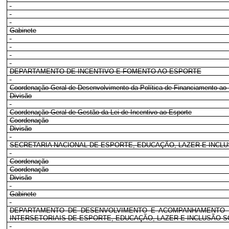
Gabinete
DEPARTAMENTO DE INCENTIVO E FOMENTO AO ESPORTE
Coordenação-Geral de Desenvolvimento da Política de Financiamento ao
Divisão
Coordenação-Geral de Gestão da Lei de Incentivo ao Esporte
Coordenação
Divisão
SECRETARIA NACIONAL DE ESPORTE, EDUCAÇÃO, LAZER E INCLU
Coordenação
Coordenação
Divisão
Gabinete
DEPARTAMENTO DE DESENVOLVIMENTO E ACOMPANHAMENTO 
INTERSETORIAIS DE ESPORTE, EDUCAÇÃO, LAZER E INCLUSÃO S