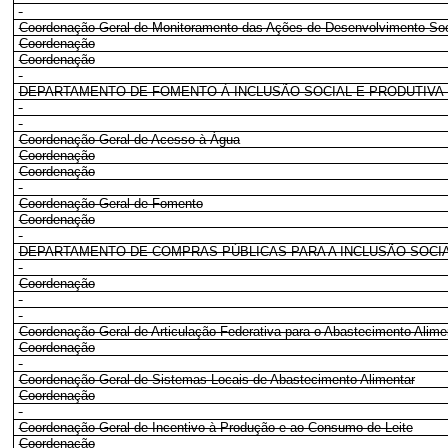
Coordenação-Geral de Monitoramento das Ações de Desenvolvimento Soc
Coordenação
Coordenação
DEPARTAMENTO DE FOMENTO À INCLUSÃO SOCIAL E PRODUTIVA
Coordenação-Geral de Acesso à Água
Coordenação
Coordenação
Coordenação-Geral de Fomento
Coordenação
DEPARTAMENTO DE COMPRAS PÚBLICAS PARA A INCLUSÃO SOCIA
Coordenação
Coordenação-Geral de Articulação Federativa para o Abastecimento Alime
Coordenação
Coordenação-Geral de Sistemas Locais de Abastecimento Alimentar
Coordenação
Coordenação-Geral de Incentivo à Produção e ao Consumo de Leite
Coordenação