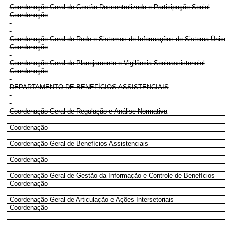
Coordenação-Geral de Gestão Descentralizada e Participação Social
Coordenação
Coordenação-Geral de Rede e Sistemas de Informações do Sistema Único
Coordenação
Coordenação-Geral de Planejamento e Vigilância Socioassistencial
Coordenação
DEPARTAMENTO DE BENEFÍCIOS ASSISTENCIAIS
Coordenação-Geral de Regulação e Análise Normativa
Coordenação
Coordenação-Geral de Benefícios Assistenciais
Coordenação
Coordenação-Geral de Gestão da Informação e Controle de Benefícios
Coordenação
Coordenação-Geral de Articulação e Ações Intersetoriais
Coordenação