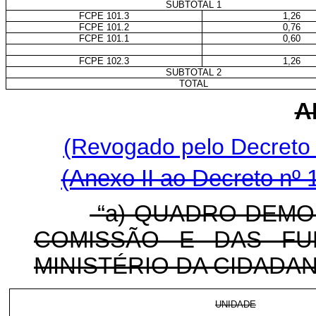
SUBTOTAL 1
FCPE 101.3
1,26
FCPE 101.2
0,76
FCPE 101.1
0,60
FCPE 102.3
1,26
SUBTOTAL 2
TOTAL
A
(Revogado pelo Decreto 
(Anexo II ao Decreto nº 
“a) QUADRO DEMO
COMISSÃO E DAS FU
MINISTÉRIO DA CIDADAN
UNIDADE