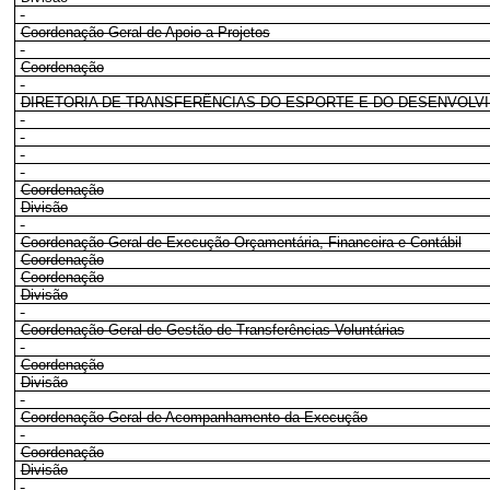
Coordenação-Geral de Apoio a Projetos
Coordenação
DIRETORIA DE TRANSFERÊNCIAS DO ESPORTE E DO DESENVOLV
Coordenação
Divisão
Coordenação-Geral de Execução Orçamentária, Financeira e Contábil
Coordenação
Coordenação
Divisão
Coordenação-Geral de Gestão de Transferências Voluntárias
Coordenação
Divisão
Coordenação-Geral de Acompanhamento da Execução
Coordenação
Divisão