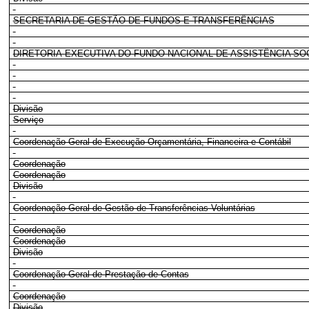
SECRETARIA DE GESTÃO DE FUNDOS E TRANSFERÊNCIAS
DIRETORIA-EXECUTIVA DO FUNDO NACIONAL DE ASSISTÊNCIA SO
Divisão
Serviço
Coordenação-Geral de Execução Orçamentária, Financeira e Contábil
Coordenação
Coordenação
Divisão
Coordenação-Geral de Gestão de Transferências Voluntárias
Coordenação
Coordenação
Divisão
Coordenação-Geral de Prestação de Contas
Coordenação
Divisão