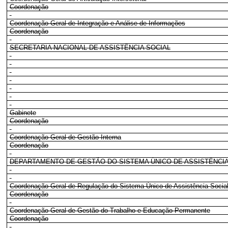
Coordenação
Coordenação-Geral de Integração e Análise de Informações
Coordenação
SECRETARIA NACIONAL DE ASSISTÊNCIA SOCIAL
Gabinete
Coordenação
Coordenação-Geral de Gestão Interna
Coordenação
DEPARTAMENTO DE GESTÃO DO SISTEMA ÚNICO DE ASSISTÊNCIA
Coordenação-Geral de Regulação do Sistema Único de Assistência Socia
Coordenação
Coordenação-Geral de Gestão do Trabalho e Educação Permanente
Coordenação