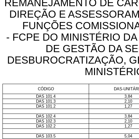
REMANEJAMENTO DE CA
DIREÇÃO E ASSESSORAM
FUNÇÕES COMISSION
- FCPE DO MINISTÉRIO DA
DE GESTÃO DA SE
DESBUROCRATIZAÇÃO, G
MINISTÉR
CÓDIGO
DAS-UNITÁR
DAS 101.4
3,84
DAS 101.3
2,10
DAS 101.2
1,27
DAS 102.4
3,84
DAS 102.3
2,10
DAS 102.2
1,27
DAS 103.5
5,04