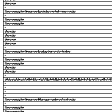
Serviço
Coordenação-Geral de Logística e Administração
Coordenação
Coordenação
Divisão
Divisão
Serviço
Serviço
Coordenação-Geral de Licitações e Contratos
Coordenação
Coordenação
Divisão
Divisão
SUBSECRETARIA DE PLANEJAMENTO, ORÇAMENTO E GOVERNAN
Coordenação-Geral de Planejamento e Avaliação
Coordenação
Coordenação