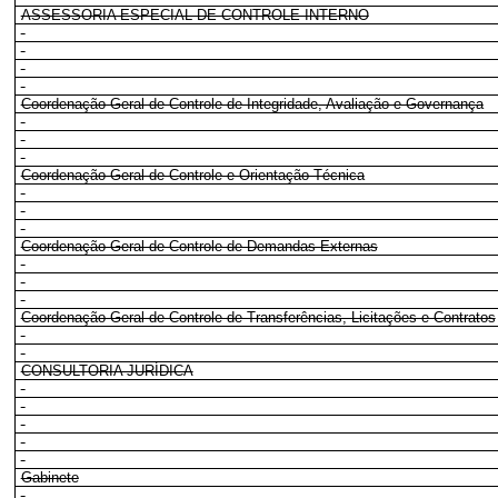
ASSESSORIA ESPECIAL DE CONTROLE INTERNO
Coordenação-Geral de Controle de Integridade, Avaliação e Governança
Coordenação-Geral de Controle e Orientação Técnica
Coordenação-Geral de Controle de Demandas Externas
Coordenação-Geral de Controle de Transferências, Licitações e Contratos
CONSULTORIA JURÍDICA
Gabinete