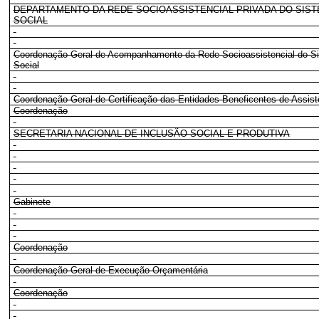
DEPARTAMENTO DA REDE SOCIOASSISTENCIAL PRIVADA DO SIST
SOCIAL
Coordenação-Geral de Acompanhamento da Rede Socioassistencial do Si
Social
Coordenação-Geral de Certificação das Entidades Beneficentes de Assist
Coordenação
SECRETARIA NACIONAL DE INCLUSÃO SOCIAL E PRODUTIVA
Gabinete
Coordenação
Coordenação-Geral de Execução Orçamentária
Coordenação