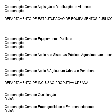
Coordenação-Geral de Aquisição e Distribuição de Alimentos
Coordenação
DEPARTAMENTO DE ESTRUTURAÇÃO DE EQUIPAMENTOS PÚBLIC
Coordenação-Geral de Equipamentos Públicos
Coordenação
Coordenação
Coordenação-Geral de Apoio aos Sistemas Públicos Agroalimentares Loc
Coordenação
Coordenação-Geral de Apoio à Agricultura Urbana e Periurbana
Coordenação
DEPARTAMENTO DE INCLUSÃO PRODUTIVA URBANA
Coordenação-Geral de Qualificação
Divisão
Coordenação-Geral de Empregabilidade e Empreendedorismo
Divisão