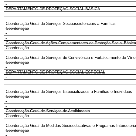
DEPARTAMENTO DE PROTEÇÃO SOCIAL BÁSICA
Coordenação-Geral de Serviços Socioassistenciais a Famílias
Coordenação
Coordenação-Geral de Ações Complementares de Proteção Social Básica
Coordenação
Coordenação-Geral de Serviços de Convivência e Fortalecimento de Vínc
Coordenação
DEPARTAMENTO DE PROTEÇÃO SOCIAL ESPECIAL
Coordenação-Geral de Serviços Especializados a Famílias e Indivíduos
Coordenação
Coordenação-Geral de Serviços de Acolhimento
Coordenação
Coordenação-Geral de Medidas Socioeducativas e Programas Intersetoria
Coordenação