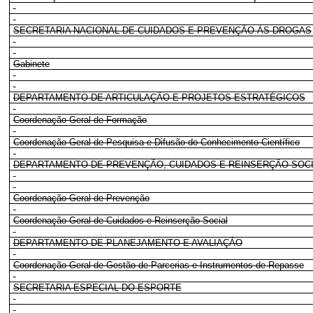
SECRETARIA NACIONAL DE CUIDADOS E PREVENÇÃO ÀS DROGAS
Gabinete
DEPARTAMENTO DE ARTICULAÇÃO E PROJETOS ESTRATÉGICOS
Coordenação-Geral de Formação
Coordenação-Geral de Pesquisa e Difusão do Conhecimento Científico
DEPARTAMENTO DE PREVENÇÃO, CUIDADOS E REINSERÇÃO SOC
Coordenação-Geral de Prevenção
Coordenação Geral de Cuidados e Reinserção Social
DEPARTAMENTO DE PLANEJAMENTO E AVALIAÇÃO
Coordenação-Geral de Gestão de Parcerias e Instrumentos de Repasse
SECRETARIA ESPECIAL DO ESPORTE