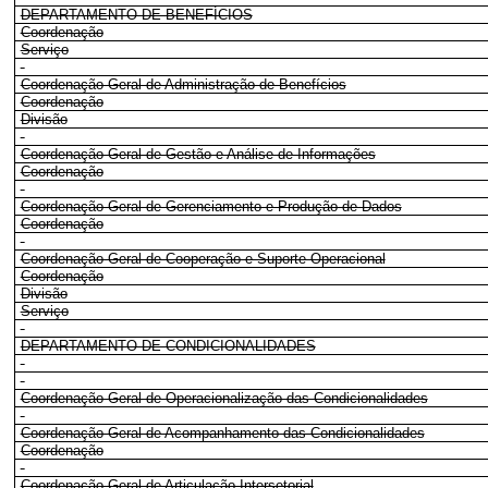
DEPARTAMENTO DE BENEFÍCIOS
Coordenação
Serviço
Coordenação-Geral de Administração de Benefícios
Coordenação
Divisão
Coordenação-Geral de Gestão e Análise de Informações
Coordenação
Coordenação-Geral de Gerenciamento e Produção de Dados
Coordenação
Coordenação-Geral de Cooperação e Suporte Operacional
Coordenação
Divisão
Serviço
DEPARTAMENTO DE CONDICIONALIDADES
Coordenação-Geral de Operacionalização das Condicionalidades
Coordenação-Geral de Acompanhamento das Condicionalidades
Coordenação
Coordenação-Geral de Articulação Intersetorial