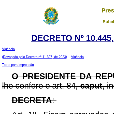
Pres
Subch
DECRETO Nº 10.445,
Vigência
(Revogado pelo Decreto nº 11.327, de 2023)
Vigência
Texto para impressão
O PRESIDENTE DA REP
lhe confere o art. 84,
caput
, i
DECRETA
: