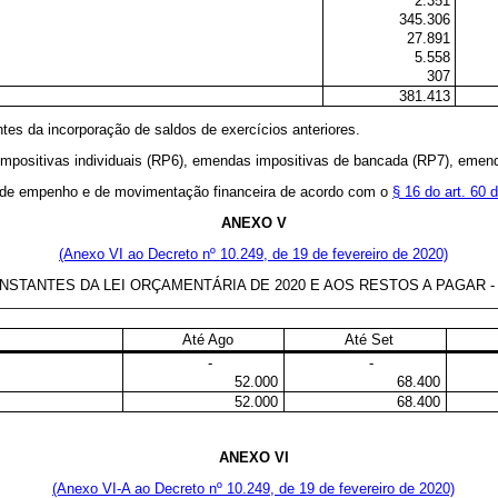
2.351
345.306
27.891
5.558
307
381.413
ntes da incorporação de saldos de exercícios anteriores.
impositivas individuais (RP6), emendas impositivas de bancada (RP7), emen
ão de empenho e de movimentação financeira de acordo com o
§ 16 do art. 60 
ANEXO V
(Anexo VI ao Decreto nº 10.249, de 19 de fevereiro de 2020)
ANTES DA LEI ORÇAMENTÁRIA DE 2020 E AOS RESTOS A PAGAR - P
Até Ago
Até Set
-
-
52.000
68.400
52.000
68.400
ANEXO VI
(Anexo VI-A ao Decreto nº 10.249, de 19 de fevereiro de 2020)