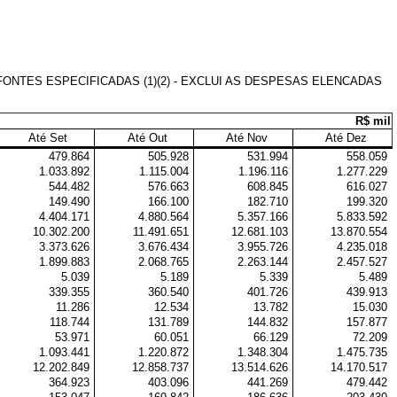
NTES ESPECIFICADAS (1)(2) - EXCLUI AS DESPESAS ELENCADAS
R$ mil
Até Set
Até Out
Até Nov
Até Dez
479.864
505.928
531.994
558.059
1.033.892
1.115.004
1.196.116
1.277.229
544.482
576.663
608.845
616.027
149.490
166.100
182.710
199.320
4.404.171
4.880.564
5.357.166
5.833.592
10.302.200
11.491.651
12.681.103
13.870.554
3.373.626
3.676.434
3.955.726
4.235.018
1.899.883
2.068.765
2.263.144
2.457.527
5.039
5.189
5.339
5.489
339.355
360.540
401.726
439.913
11.286
12.534
13.782
15.030
118.744
131.789
144.832
157.877
53.971
60.051
66.129
72.209
1.093.441
1.220.872
1.348.304
1.475.735
12.202.849
12.858.737
13.514.626
14.170.517
364.923
403.096
441.269
479.442