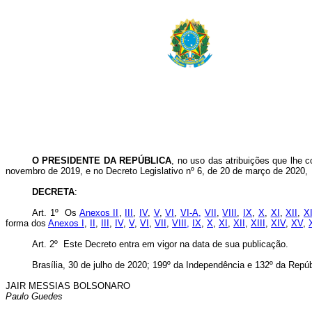
O PRESIDENTE DA REPÚBLICA
, no uso das atribuições que lhe c
novembro de 2019, e no Decreto Legislativo nº 6, de 20 de março de 2020,
DECRETA
:
Art. 1º Os
Anexos II
,
III
,
IV
,
V
,
VI
,
VI-A,
VII
,
VIII
,
IX
,
X
,
XI
,
XII
,
XI
forma dos
Anexos I
,
II
,
III
,
IV
,
V
,
VI
,
VII
,
VIII,
IX
,
X
,
XI
,
XII
,
XIII
,
XIV
,
XV
,
Art. 2º Este Decreto entra em vigor na data de sua publicação.
Brasília, 30 de julho de 2020; 199º da Independência e 132º da Repúb
JAIR MESSIAS BOLSONARO
Paulo Guedes