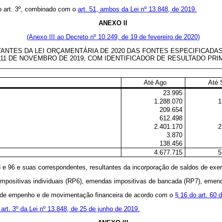
do art. 3º, combinado com o
art. 51, ambos da Lei nº 13.848, de 2019.
ANEXO II
(Anexo III ao Decreto nº 10.249, de 19 de fevereiro de 2020)
S DA LEI ORÇAMENTÁRIA DE 2020 DAS FONTES ESPECIFICADAS (1)(
E 11 DE NOVEMBRO DE 2019, COM IDENTIFICADOR DE RESULTADO PRIM
Até Ago
Até 
23.995
1.288.070
1
209.654
612.498
2.401.170
2
3.870
138.456
4.677.715
5
3 e 96 e suas correspondentes, resultantes da incorporação de saldos de exer
impositivas individuais (RP6), emendas impositivas de bancada (RP7), emen
ão de empenho e de movimentação financeira de acordo com o
§ 16 do art. 60 
 art. 3º da Lei nº 13.848, de 25 de junho de 2019.