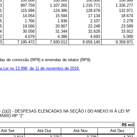
8
108.888
108.888
108.888
108.888
3
997.759
1.107.265
1.216.771
1.326.277
1
115.094
124.386
128.678
132.971
3
14.054
15.594
17.134
18.674
5
1.766
1.936
2.107
2.278
5
19.566
20.907
22.248
23.589
4
30.058
31.344
32.628
33.912
2
4.079
4.386
4.693
5.000
3
7.195.472
7.930.012
8.659.140
9.359.971
das de comissão (RP8) e emendas de relator (RP9).
da Lei no 13.898, de 11 de novembro de 2019.
2) - DESPESAS ELENCADAS NA SEÇÃO I DO ANEXO III À LEI Nº
ÁRIO RP “2”
R$ mil
Até Set
Até Out
Até Nov
Até Dez