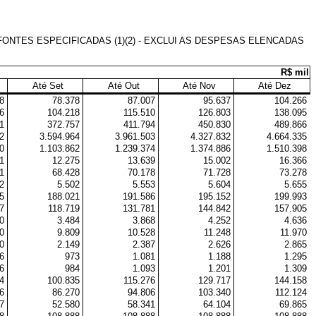
NTES ESPECIFICADAS (1)(2) - EXCLUI AS DESPESAS ELENCADAS
R$ mil
Até Set
Até Out
Até Nov
Até Dez
8
78.378
87.007
95.637
104.266
6
104.218
115.510
126.803
138.095
1
372.757
411.794
450.830
489.866
2
3.594.964
3.961.503
4.327.832
4.664.335
0
1.103.862
1.239.374
1.374.886
1.510.398
1
12.275
13.639
15.002
16.366
1
68.428
70.178
71.728
73.278
2
5.502
5.553
5.604
5.655
5
188.021
191.586
195.152
199.993
7
118.719
131.781
144.842
157.905
0
3.484
3.868
4.252
4.636
0
9.809
10.528
11.248
11.970
0
2.149
2.387
2.626
2.865
6
973
1.081
1.188
1.295
6
984
1.093
1.201
1.309
4
100.835
115.276
129.717
144.158
6
86.270
94.806
103.340
112.124
7
52.580
58.341
64.104
69.865