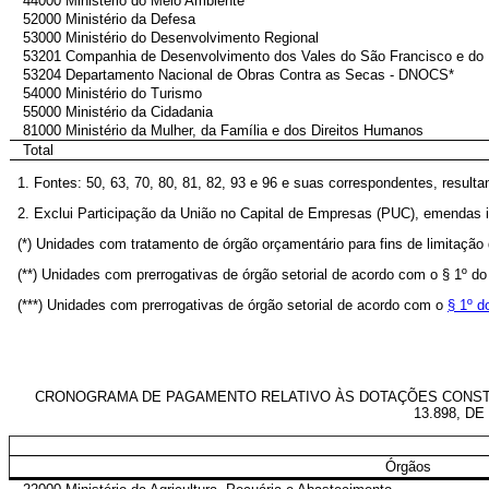
44000 Ministério do Meio Ambiente
52000 Ministério da Defesa
53000 Ministério do Desenvolvimento Regional
53201 Companhia de Desenvolvimento dos Vales do São Francisco e d
53204 Departamento Nacional de Obras Contra as Secas - DNOCS*
54000 Ministério do Turismo
55000 Ministério da Cidadania
81000 Ministério da Mulher, da Família e dos Direitos Humanos
Total
1. Fontes: 50, 63, 70, 80, 81, 82, 93 e 96 e suas correspondentes, resulta
2. Exclui Participação da União no Capital de Empresas (PUC), emendas 
(*) Unidades com tratamento de órgão orçamentário para fins de limitaç
(**) Unidades com prerrogativas de órgão setorial de acordo com o § 1º d
(***) Unidades com prerrogativas de órgão setorial de acordo com o
§ 1º d
CRONOGRAMA DE PAGAMENTO RELATIVO ÀS DOTAÇÕES CONSTANTE
13.898, D
Órgãos