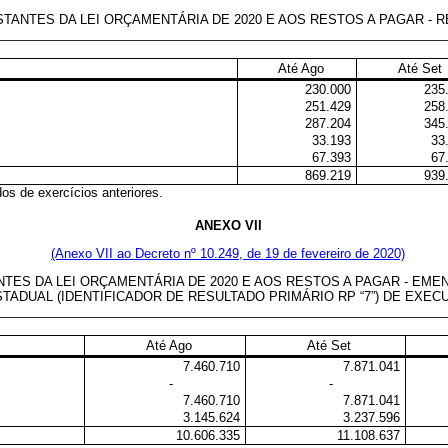
NTES DA LEI ORÇAMENTÁRIA DE 2020 E AOS RESTOS A PAGAR - R
Até Ago
Até Set
230.000
235
251.429
258
287.204
345
33.193
33
67.393
67
869.219
939
os de exercícios anteriores.
ANEXO VII
(Anexo VII ao Decreto nº 10.249, de 19 de fevereiro de 2020)
 DA LEI ORÇAMENTÁRIA DE 2020 E AOS RESTOS A PAGAR - EMENDAS
TADUAL (IDENTIFICADOR DE RESULTADO PRIMÁRIO RP “7”) DE EXE
Até Ago
Até Set
7.460.710
7.871.041
-
-
7.460.710
7.871.041
3.145.624
3.237.596
10.606.335
11.108.637