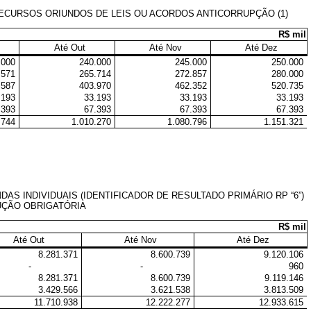
ECURSOS ORIUNDOS DE LEIS OU ACORDOS ANTICORRUPÇÃO (1)
R$ mil
Até Out
Até Nov
Até Dez
.000
240.000
245.000
250.000
.571
265.714
272.857
280.000
.587
403.970
462.352
520.735
.193
33.193
33.193
33.193
.393
67.393
67.393
67.393
.744
1.010.270
1.080.796
1.151.321
 INDIVIDUAIS (IDENTIFICADOR DE RESULTADO PRIMÁRIO RP “6”)
CUÇÃO OBRIGATÓRIA
R$ mil
Até Out
Até Nov
Até Dez
8.281.371
8.600.739
9.120.106
-
-
960
8.281.371
8.600.739
9.119.146
3.429.566
3.621.538
3.813.509
11.710.938
12.222.277
12.933.615