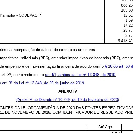
108.88
888.25
105.80
o Parnaíba - CODEVASF*
12.51
1.59
17.22
28.77
3.77
6.418.41
ntes da incorporação de saldos de exercícios anteriores.
impositivas individuais (RP6), emendas impositivas de bancada (RP7), emen
ão de empenho e de movimentação financeira de acordo com o
§ 16 do art. 60 
o art. 3º, combinado com o
art. 51, ambos da Lei nº 13.848, de 2019.
o art. 3º da Lei nº 13.848, de 25 de junho de 2019.
ANEXO IV
(Anexo V ao Decreto nº 10.249, de 19 de fevereiro de 2020)
S DA LEI ORÇAMENTÁRIA DE 2020 DAS FONTES ESPECIFICADAS (1)(
E 11 DE NOVEMBRO DE 2019, COM IDENTIFICADOR DE RESULTADO PRIM
Até Ago