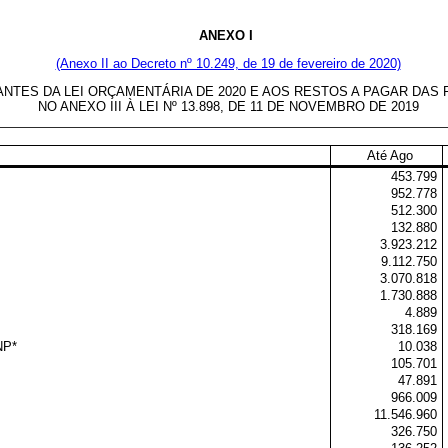
ANEXO I
(Anexo II ao Decreto nº 10.249, de 19 de fevereiro de 2020)
S DA LEI ORÇAMENTÁRIA DE 2020 E AOS RESTOS A PAGAR DAS FO
NO ANEXO III À LEI Nº 13.898, DE 11 DE NOVEMBRO DE 2019
Até Ago
453.799
952.778
512.300
132.880
3.923.212
9.112.750
3.070.818
1.730.888
4.889
318.169
NP*
10.038
105.701
47.891
966.009
11.546.960
326.750