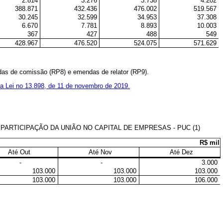
2.814
3.276
3.738
4.202
388.871
432.436
476.002
519.567
30.245
32.599
34.953
37.308
6.670
7.781
8.893
10.003
367
427
488
549
428.967
476.520
524.075
571.629
das de comissão (RP8) e emendas de relator (RP9).
da Lei no 13.898, de 11 de novembro de 2019.
ARTICIPAÇÃO DA UNIÃO NO CAPITAL DE EMPRESAS - PUC (1)
R$ mil
Até Out
Até Nov
Até Dez
-
-
3.000
103.000
103.000
103.000
103.000
103.000
106.000