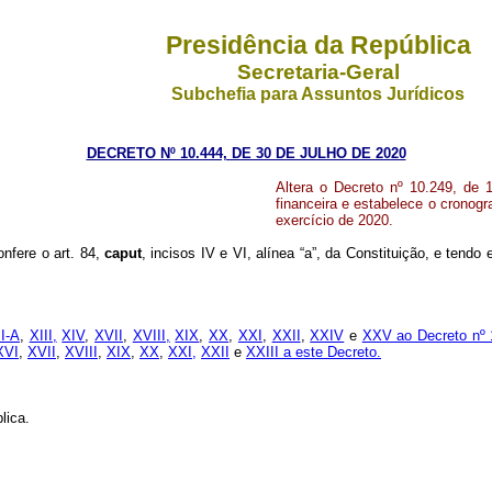
Presidência da República
Secretaria-Geral
Subchefia para Assuntos Jurídicos
DECRETO Nº 10.444, DE 30 DE JULHO DE 2020
Altera o Decreto nº 10.249, de 
financeira e estabelece o crono
exercício de 2020.
onfere o art. 84,
caput
, incisos IV e VI, alínea “a”, da Constituição, e tendo 
I-A
,
XIII,
XIV
,
XVII
,
XVIII,
XIX
,
XX
,
XXI
,
XXII
,
XXIV
e
XXV ao Decreto nº 1
XVI
,
XVII
,
XVIII
,
XIX
,
XX
,
XXI,
XXII
e
XXIII a este Decreto.
lica.