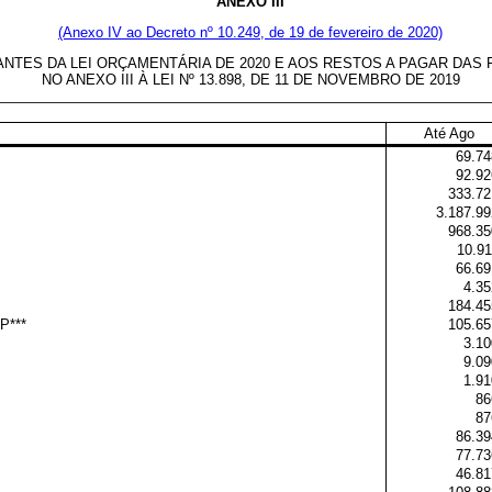
ANEXO III
(Anexo IV ao Decreto nº 10.249, de 19 de fevereiro de 2020)
S DA LEI ORÇAMENTÁRIA DE 2020 E AOS RESTOS A PAGAR DAS FO
NO ANEXO III À LEI Nº 13.898, DE 11 DE NOVEMBRO DE 2019
Até Ago
69.74
92.92
333.72
3.187.99
968.35
10.91
66.69
4.35
184.45
P***
105.65
3.10
9.09
1.91
86
87
86.39
77.73
46.81