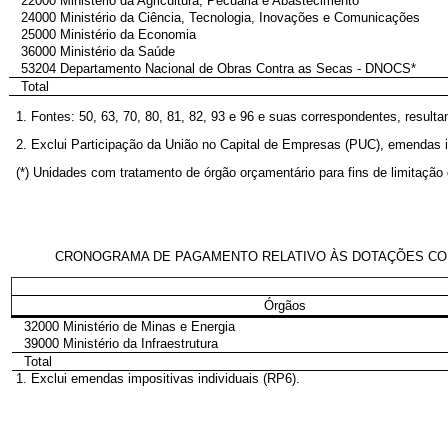
22000 Ministério da Agricultura, Pecuária e Abastecimento
24000 Ministério da Ciência, Tecnologia, Inovações e Comunicações
25000 Ministério da Economia
36000 Ministério da Saúde
53204 Departamento Nacional de Obras Contra as Secas - DNOCS*
Total
1. Fontes: 50, 63, 70, 80, 81, 82, 93 e 96 e suas correspondentes, resulta
2. Exclui Participação da União no Capital de Empresas (PUC), emendas 
(*) Unidades com tratamento de órgão orçamentário para fins de limitaç
CRONOGRAMA DE PAGAMENTO RELATIVO ÀS DOTAÇÕES CONST
Órgãos
32000 Ministério de Minas e Energia
39000 Ministério da Infraestrutura
Total
1. Exclui emendas impositivas individuais (RP6).