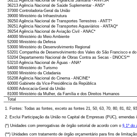
36212 Agência Nacional de Vigilância Sanitária - ANVISA*
36213 Agência Nacional de Saúde Suplementar - ANS*
37000 Controladoria-Geral da União
39000 Ministério da Infraestrutura
39250 Agência Nacional de Transportes Terrestres - ANTT*
39251 Agência Nacional de Transportes Aquaviários - ANTAQ*
39254 Agência Nacional de Aviação Civil - ANAC*
44000 Ministério do Meio Ambiente
52000 Ministério da Defesa
53000 Ministério do Desenvolvimento Regional
53201 Companhia de Desenvolvimento dos Vales do São Francisco e d
53204 Departamento Nacional de Obras Contra as Secas - DNOCS**
53210 Agência Nacional de Águas - ANA*
54000 Ministério do Turismo
55000 Ministério da Cidadania
55208 Agência Nacional do Cinema - ANCINE*
60000 Gabinete da Vice-Presidência da República
63000 Advocacia-Geral da União
81000 Ministério da Mulher, da Família e dos Direitos Humanos
Total
1. Fontes: Todas as fontes, exceto as fontes 21, 50, 63, 70, 80, 81, 82, 9
2. Exclui Participação da União no Capital de Empresas (PUC), emendas 
(*) Unidades com prerrogativas de órgão setorial de acordo com o
§ 1º do 
(**) Unidades com tratamento de órgão orçamentário para fins de limita