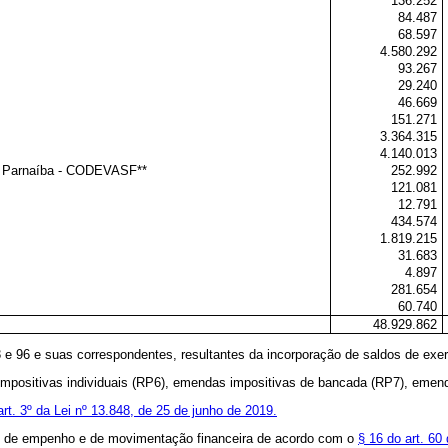
136.252
84.487
68.597
4.580.292
93.267
29.240
46.669
151.271
3.364.315
4.140.013
o Parnaíba - CODEVASF**
252.992
121.081
12.791
434.574
1.819.215
31.683
4.897
281.654
60.740
48.929.862
3 e 96 e suas correspondentes, resultantes da incorporação de saldos de exer
impositivas individuais (RP6), emendas impositivas de bancada (RP7), emen
art. 3º da Lei nº 13.848, de 25 de junho de 2019.
ção de empenho e de movimentação financeira de acordo com o
§ 16 do art. 60