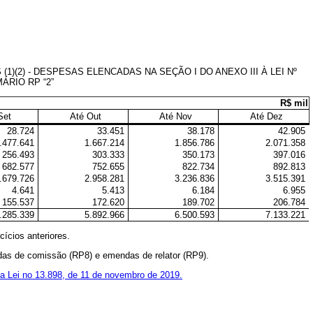
2) - DESPESAS ELENCADAS NA SEÇÃO I DO ANEXO III À LEI Nº
ÁRIO RP “2”
R$ mil
Set
Até Out
Até Nov
Até Dez
28.724
33.451
38.178
42.905
.477.641
1.667.214
1.856.786
2.071.358
256.493
303.333
350.173
397.016
682.577
752.655
822.734
892.813
.679.726
2.958.281
3.236.836
3.515.391
4.641
5.413
6.184
6.955
155.537
172.620
189.702
206.784
.285.339
5.892.966
6.500.593
7.133.221
cícios anteriores.
das de comissão (RP8) e emendas de relator (RP9).
da Lei no 13.898, de 11 de novembro de 2019.