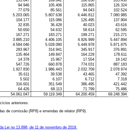
153.047
169.842
186.636
203.430
94.946
105.406
115.865
126.324
77.079
85.561
94.043
102.524
5.203.065
5.807.638
6.446.812
7.080.985
104.177
115.086
126.495
137.904
32.835
36.428
40.023
43.616
50.650
54.632
58.614
62.595
167.271
183.271
199.271
215.271
3.885.210
4.406.105
4.926.999
5.447.894
4.584.046
5.028.080
5.449.978
5.871.875
283.967
314.941
345.917
376.891
135.464
149.847
164.229
178.611
14.378
15.967
17.554
19.142
547.726
660.878
774.031
887.183
1.927.830
1.986.443
2.032.709
2.078.974
35.611
39.538
43.465
47.392
5.502
6.107
6.712
7.318
316.601
351.549
386.495
421.442
64.426
68.113
71.799
75.486
54.061.047
59.119.349
64.200.459
69.248.394
cícios anteriores.
das de comissão (RP8) e emendas de relator (RP9).
 da Lei no 13.898, de 11 de novembro de 2019.