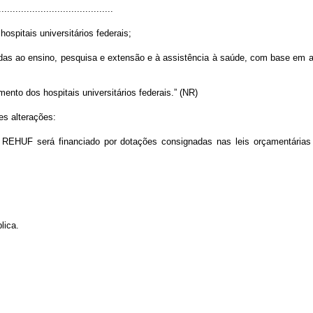
.........................................
spitais universitários federais;
adas ao ensino, pesquisa e extensão e à assistência à saúde, com base em 
to dos hospitais universitários federais.” (NR)
es alterações:
o REHUF será financiado por dotações consignadas nas leis orçamentárias 
lica.