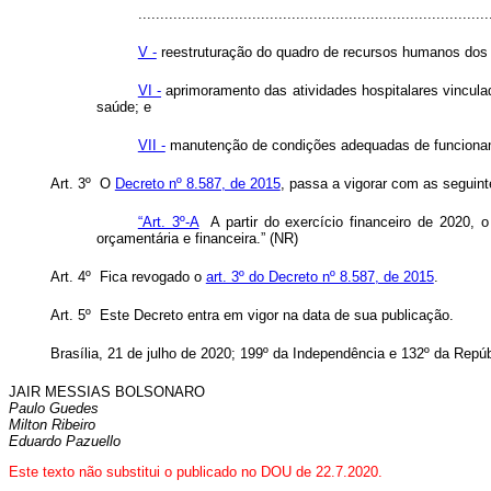
................................................................................
V -
reestruturação do quadro de recursos humanos dos ho
VI -
aprimoramento das atividades hospitalares vincul
saúde; e
VII -
manutenção de condições adequadas de funcionamen
Art. 3º O
Decreto nº 8.587, de 2015
, passa a vigorar com as seguint
“Art. 3º-A
A partir do exercício financeiro de 2020, 
orçamentária e financeira.” (NR)
Art. 4º Fica revogado o
art. 3º do Decreto nº 8.587, de 2015
.
Art. 5º Este Decreto entra em vigor na data de sua publicação.
Brasília, 21 de julho de 2020; 199º da Independência e 132º da Repúb
JAIR MESSIAS BOLSONARO
Paulo Guedes
Milton Ribeiro
Eduardo Pazuello
Este texto não substitui o publicado no DOU de 22.7.2020.