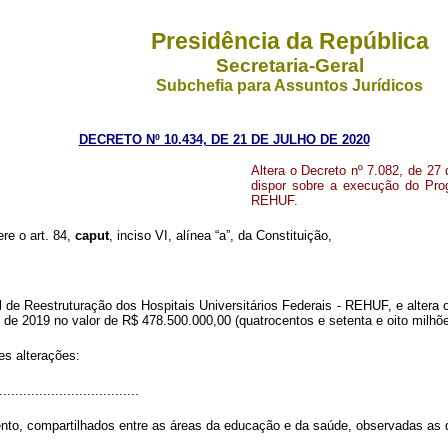
Presidência da República
Secretaria-Geral
Subchefia para Assuntos Jurídicos
DECRETO Nº 10.434, DE 21 DE JULHO DE 2020
Altera o Decreto nº 7.082, de 27
dispor sobre a execução do Prog
REHUF.
ere o art. 84,
caput
, inciso VI, alínea “a”, da Constituição,
e Reestruturação dos Hospitais Universitários Federais - REHUF, e altera o 
de 2019 no valor de R$ 478.500.000,00 (quatrocentos e setenta e oito milhõe
es alterações:
..................................
nto, compartilhados entre as áreas da educação e da saúde, observadas as di