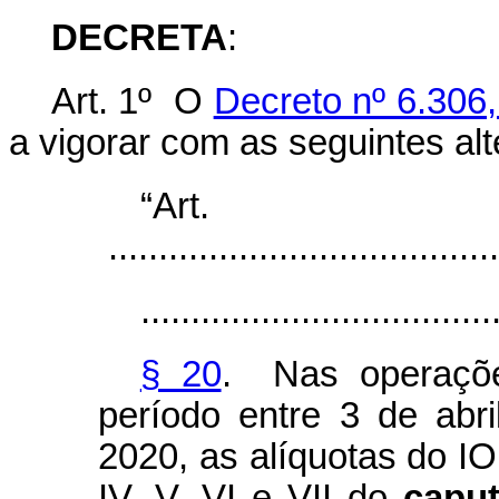
DECRETA
:
Art. 1º O
Decreto nº 6.306
a vigorar com as seguintes al
“Ar
.......................................
...................................
§ 20
. Nas operaçõe
período entre 3 de abr
2020, as alíquotas do IOF 
IV, V, VI e VII do
capu