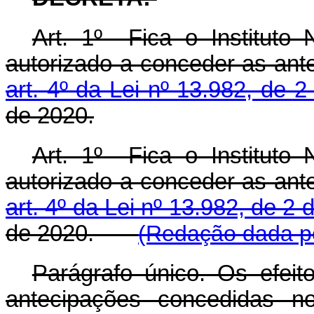
Art. 1º Fica o Instituto
autorizado a conceder as ant
art. 4º da Lei nº 13.982, de 2
de 2020.
Art. 1º Fica o Instituto
autorizado a conceder as ant
art. 4º da Lei nº 13.982, de 2 
de 2020.
(Redação dada pe
Parágrafo único. Os efeit
antecipações concedidas 