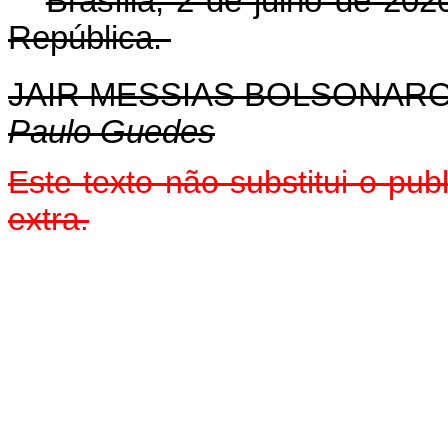
Brasília, 2 de julho de 20
República.
JAIR MESSIAS BOLSONAR
Paulo Guedes
Este texto não substitui o pu
extra.