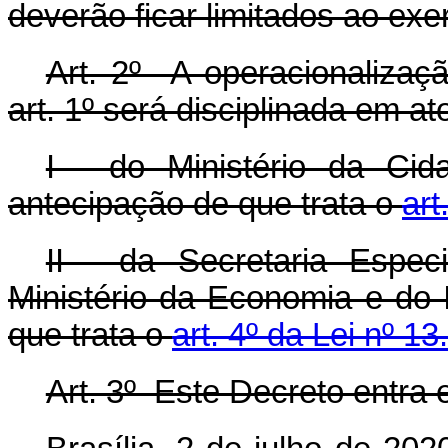
deverão ficar limitados ao ex
Art. 2º A operacionalizaç
art. 1º será disciplinada em at
I - do Ministério da Ci
antecipação de que trata o
art
II - da Secretaria Espec
Ministério da Economia e do
que trata o
art. 4º da Lei nº 1
Art. 3º Este Decreto entra 