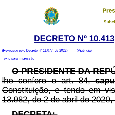
Pres
Subch
DECRETO Nº 10.413
(Revogado pelo Decreto nº 11.077, de 2022)
(Vigência)
Texto para impressão
O PRESIDENTE DA REP
lhe confere o art. 84,
capu
Constituição, e tendo em vis
13.982, de 2 de abril de 2020,
DECRETA: