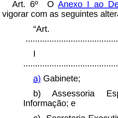
Art. 6º O
Anexo I ao De
vigorar com as seguintes 
“Ar
.......................................
I
........................................
a)
Gabinete;
b) Assessoria E
Informação; e