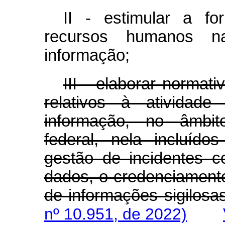
II - estimular a f
recursos humanos 
informação;
III - elaborar normat
relativos à atividad
informação, no âmbit
federal, nela incluído
gestão de incidentes c
dados, o credenciament
de informações sigilos
nº 10.951, de 2022)