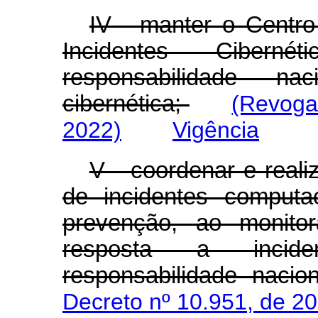
IV - manter o Centr
Incidentes Cibern
responsabilidade n
cibernética;
(Revoga
2022)
Vigência
V - coordenar e reali
de incidentes computa
prevenção, ao monito
resposta a incide
responsabilidade nacio
Decreto nº 10.951, de 2