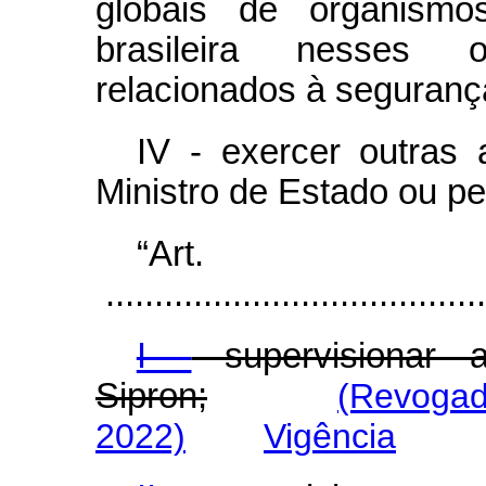
globais de organismos
brasileira nesses 
relacionados à seguranç
IV - exercer outras 
Ministro de Estado ou pe
“Ar
.......................................
I -
supervisionar 
Sipron;
(Revogad
2022)
Vigência