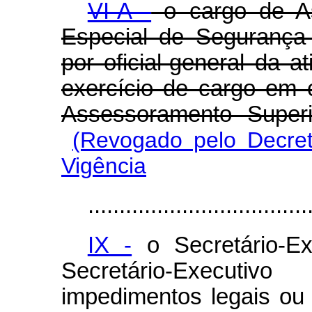
VI-A -
o cargo de As
Especial de Segurança
por oficial-general da at
exercício de cargo em
Assessoramento Super
(Revogado pelo Decret
Vigência
...................................
IX -
o Secretário-Exe
Secretário-Executi
impedimentos legais ou