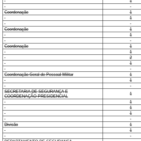
1
Coordenação
1
1
Coordenação
1
1
Coordenação
1
1
2
1
Coordenação-Geral de Pessoal Militar
1
1
SECRETARIA DE SEGURANÇA E
1
COORDENAÇÃO PRESIDENCIAL
1
1
1
Divisão
1
1