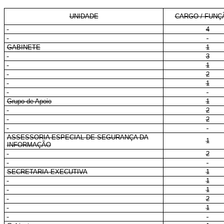
UNIDADE
CARGO / FUNÇ
4
GABINETE
1
3
1
2
1
Grupo de Apoio
1
2
2
ASSESSORIA ESPECIAL DE SEGURANÇA DA
1
INFORMAÇÃO
2
SECRETARIA-EXECUTIVA
1
1
1
2
1