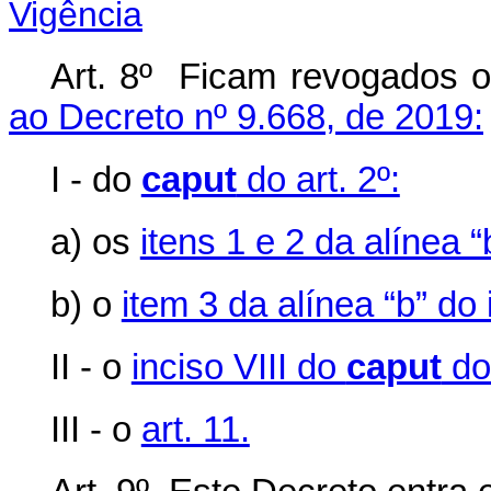
Vigência
Art. 8º Ficam revogados o
ao Decreto nº 9.668, de 2019:
I - do
caput
do art. 2º:
a) os
itens 1 e 2 da alínea “b
b) o
item 3 da alínea “b” do i
II - o
inciso VIII do
caput
do 
III - o
art. 11.