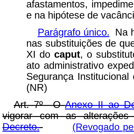
afastamentos, impedime
e na hipótese de vacânci
Parágrafo único.
Na hi
nas substituições de que 
XI do
caput
, o substit
ato administrativo expe
Segurança Institucional
(NR)
Art. 7º O
Anexo II ao De
vigorar com as alteraçõe
Decreto.
(Revogado pel