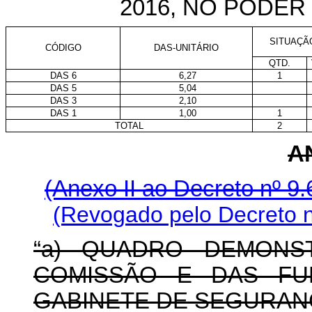
2016, NO PODE
SITUAÇÃO
CÓDIGO
DAS-UNITÁRIO
QTD.
DAS 6
6,27
1
DAS 5
5,04
DAS 3
2,10
DAS 1
1,00
1
TOTAL
2
AN
(Anexo II ao Decreto nº 9.
(Revogado pelo Decreto n
“a) QUADRO DEMONS
COMISSÃO E DAS FU
GABINETE DE SEGURANÇ