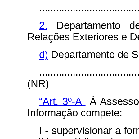
...................................
2.
Departamento d
Relações Exteriores e D
d)
Departamento de S
...................................
(NR)
“Art. 3º-A
À Assessor
Informação compete:
I - supervisionar a f