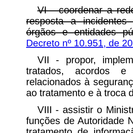
VI - coordenar a red
resposta a incidentes
órgãos e entidades púb
Decreto nº 10.951, de 2
VII - propor, imple
tratados, acordos e 
relacionados à seguranç
ao tratamento e à troca 
VIII - assistir o Mini
funções de Autoridade 
tratamento de informaç