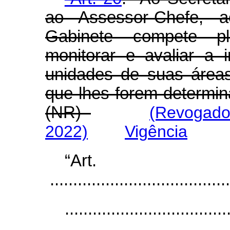
ao Assessor-Chefe, 
Gabinete compete plan
monitorar e avaliar a
unidades de suas áreas
que lhes forem determin
(NR)
(Revogado
2022)
Vigência
“Ar
.......................................
...................................