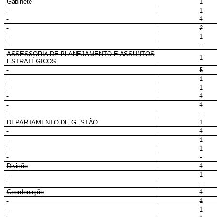
Gabinete
1
1
1
2
1
ASSESSORIA DE PLANEJAMENTO E ASSUNTOS
1
ESTRATÉGICOS
5
1
1
1
1
DEPARTAMENTO DE GESTÃO
1
1
1
1
Divisão
1
1
Coordenação
1
1
1