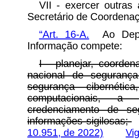
VII - exercer outras 
Secretário de Coordenaç
“Art. 16-A.
Ao Depar
Informação compete:
I - planejar, coorden
nacional de segurança
segurança cibernétic
computacionais, a
credenciamento de se
informações sigilosas;
10.951, de 2022)
Vi