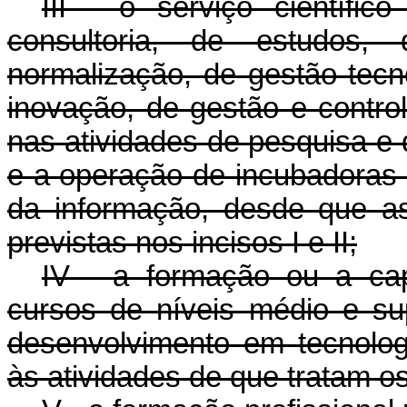
III - o serviço científic
consultoria, de estudos,
normalização, de gestão tecn
inovação, de gestão e control
nas atividades de pesquisa e
e a operação de incubadoras 
da informação, desde que a
previstas nos incisos I e II;
IV - a formação ou a cap
cursos de níveis médio e su
desenvolvimento em tecnolog
às atividades de que tratam os i