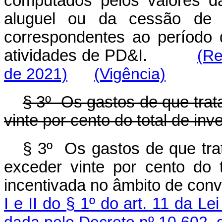
computados pelos valores d
aluguel ou da cessão de d
correspondentes ao período 
atividades de PD&I.
(Re
de 2021)
(Vigência)
§ 3º Os gastos de que trata
vinte por cento do total de in
§ 3º Os gastos de que trat
exceder vinte por cento do 
incentivada no âmbito de con
I e II do § 1º do art. 11 da Le