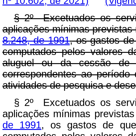
nº 10.602, de 2021)
(Vigênc
§ 2º Excetuados os serviç
aplicações mínimas previstas
8.248, de 1991
, os gastos de
computados pelos valores d
aluguel ou da cessão de d
correspondentes ao período 
atividades de pesquisa e dese
§ 2º Excetuados os serviç
aplicações mínimas prevista
de 1991
, os gastos de que