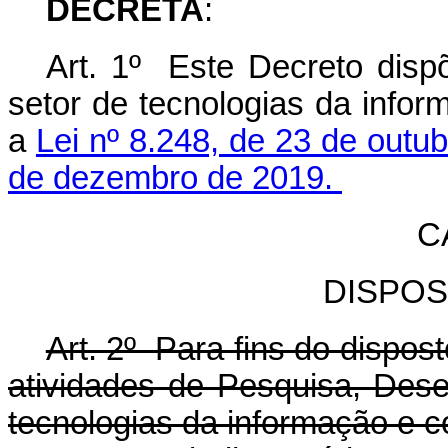
DECRETA
:
Art. 1º Este Decreto dispõ
setor de tecnologias da info
a
Lei nº 8.248, de 23 de outu
de dezembro de 2019.
C
DISPOS
Art. 2º Para fins do dispo
atividades de Pesquisa, Des
tecnologias da informação e 