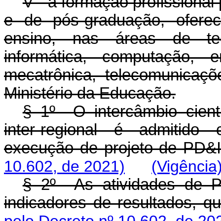
V - a formação profissional
e de pós-graduação, oferec
ensino, nas áreas de te
informática, computação, e
mecatrônica, telecomunicaçõ
Ministério da Educação.
§ 1º O intercâmbio científ
inter-regional é admitido
execução de projeto de PD&I
10.602, de 2021)
(Vigência
§ 2º As atividades de P
indicadores de resultados, q