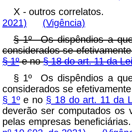
X - outros correlatos.
2021)
(Vigência)
§ 1º Os dispêndios a que
considerados se efetivamente
§ 1º
e no
§ 18 do art. 11 da Le
§ 1º Os dispêndios a que
considerados se efetivamente
§ 1º
e no
§ 18 do art. 11 da 
deverão ser computados os 
pelas empresas beneficiárias.