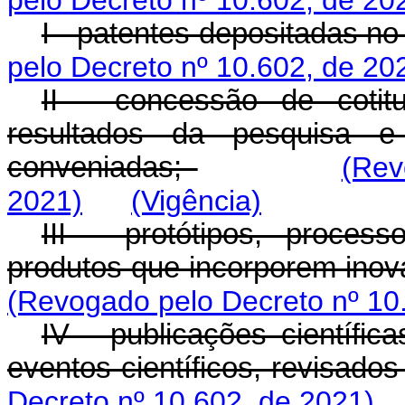
pelo Decreto nº 10.602, de 20
I - patentes depositadas no
pelo Decreto nº 10.602, de 20
II - concessão de cotit
resultados da pesquisa e 
conveniadas;
(Rev
2021)
(Vigência)
III - protótipos, proce
produtos que incorporem inova
(Revogado pelo Decreto nº 10
IV - publicações científic
eventos científicos, revisado
Decreto nº 10.602, de 2021)