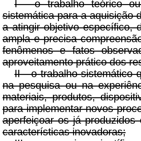
I - o trabalho teórico o
sistemática para a aquisição
a atingir objetivo específico,
ampla e precisa compreensã
fenômenos e fatos observad
aproveitamento prático dos re
II - o trabalho sistemático
na pesquisa ou na experiênc
materiais, produtos, dispos
para implementar novos proce
aperfeiçoar os já produzidos
características inovadoras;