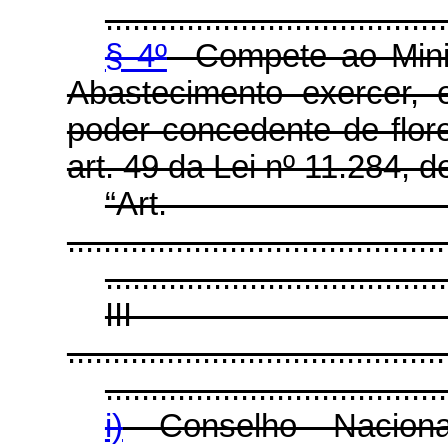
......................................
§ 4º
Compete ao Minist
Abastecimento exercer, 
poder concedente de flor
art. 49 da Lei nº 11.284, 
“Ar
..........................................
......................................
II
..........................................
......................................
i)
Conselho Naciona