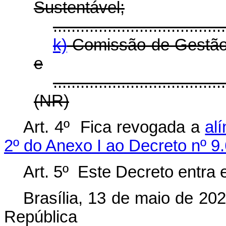
Sustentável;
......................................
k)
Comissão de Gestão 
e
......................................
(NR)
Art. 4º Fica revogada a
al
2º do Anexo I ao Decreto nº 9.
Art. 5º Este Decreto entra 
Brasília, 13 de maio de 20
República