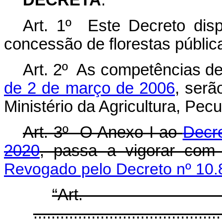
DECRETA
:
Art. 1º Este Decreto dis
concessão de florestas públic
Art. 2º As competências de
de 2 de março de 2006
, serã
Ministério da Agricultura, Pec
Art. 3º O Anexo I ao
Decre
2020
, passa a vigorar com 
Revogado pelo Decreto nº 10.
“Ar
..........................................