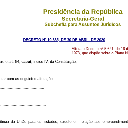
Presidência da República
Secretaria-Geral
Subchefia para Assuntos Jurídicos
DECRETO Nº 10.335, DE 30 DE ABRIL DE 2020
Altera o Decreto nº 5.621, de 16
1973, que dispõe sobre o Plano N
ere o art. 84,
caput
, inciso IV, da Constituição,
orar com as seguintes alterações:
......................................
...............................................
........................................
................................................
rência da União para os Estados, exceto em relação aos empreendimento