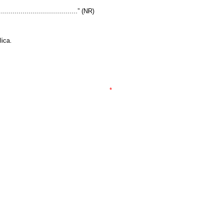
..........................................” (NR)
lica.
*