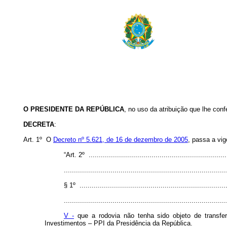
O PRESIDENTE DA REPÚBLICA
, no uso da atribuição que lhe conf
DECRETA
:
Art. 1º O
Decreto nº 5.621, de 16 de dezembro de 2005
, passa a vig
“Art. 2º .....................................................................
................................................................................
§ 1º .........................................................................
................................................................................
V -
que a rodovia não tenha sido objeto de transfe
Investimentos – PPI da Presidência da República.