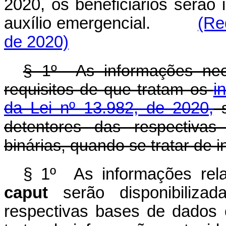
2020, os beneficiários serão
auxílio emergencial.
(Re
de 2020)
§ 1º As informações nec
requisitos de que tratam os
i
da Lei nº 13.982, de 2020,
s
detentores das respectiva
binárias, quando se tratar de i
§ 1º As informações
rel
caput
serão disponibilizad
respectivas bases de dados 