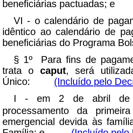
beneficiárias pactuadas; e
VI - o calendário de paga
idêntico ao calendário de pa
beneficiárias do Programa Bol
§ 1º
Para
fins de pagame
trata o
caput
, será utiliz
Único:
(Incluído pelo Dec
I
em 2 de abril de 2
‐
processamento da primeir
emergencial devida às famíli
Família; e
(Incluído pelo