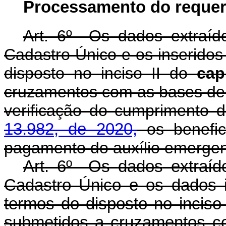
Processamento do reque
Art. 6º Os dados extraído
Cadastro Único e os inseridos 
disposto no inciso II do
cap
cruzamentos com as bases de 
verificação do cumprimento d
13.982, de 2020,
os benefici
pagamento do auxílio emergen
Art. 6º Os
dados
extraíd
Cadastro Único e os dados in
termos do disposto no inciso
submetidos a cruzamentos c