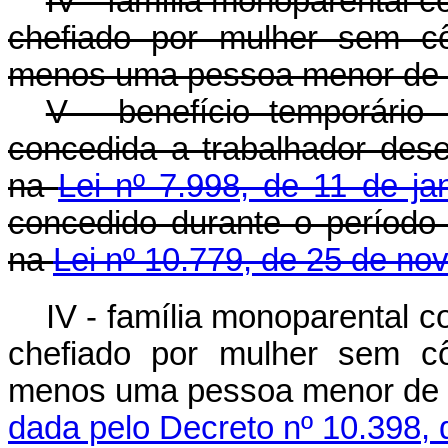
IV - família monoparental c
chefiado por mulher sem c
menos uma pessoa menor de d
V - benefício temporário -
concedida a trabalhador des
na
Lei nº 7.998, de 11 de ja
concedido durante o período
na
Lei nº 10.779, de 25 de n
IV - família monoparental c
chefiado por mulher sem c
menos uma pessoa menor de
dada pelo Decreto nº 10.398, 