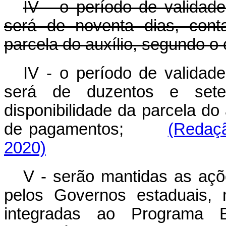
IV - o período de validade
será de noventa dias, conta
parcela do auxílio, segundo o
IV - o período de validade
será de duzentos e sete
disponibilidade
da parcela do 
de pagamentos;
(Redaçã
2020)
V - serão mantidas as açõe
pelos Governos estaduais, m
integradas ao Programa B