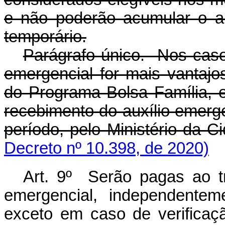
e não poderão acumular o au
temporário.
Parágrafo único. Nos caso
emergencial for mais vantajo
do Programa Bolsa Família, 
recebimento do auxílio emergen
período, pelo Ministér
Decreto nº 10.398, de 2020)
Art. 9º Serão pagas ao tr
emergencial, independente
exceto em caso de verificaç