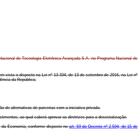
 Nacional de Tecnologia Eletrônica Avançada S.A. no Programa Nacional de
o em vista o disposto na Lei nº 13.334, de 13 de setembro de 2016, na Lei nº
dência da República,
o de alternativas de parcerias com a iniciativa privada.
timentos, ao qual caberá aprovar as diretrizes para a desestatização.
io da Economia, conforme disposto no
art. 59 do Decreto nº 2.594, de 15 de