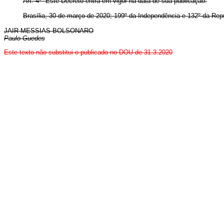
Art. 4º Este Decreto entra em vigor na data de sua publicação.
Brasília, 30 de março de 2020; 199º da Independência e 132º da Repú
JAIR MESSIAS BOLSONARO
Paulo Guedes
Este texto não substitui o publicado no DOU de 31.3.2020