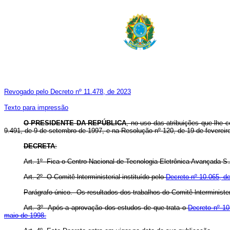
Revogado pelo Decreto nº 11.478, de 2023
Texto para impressão
O PRESIDENTE DA REPÚBLICA
, no uso das atribuições que lhe c
9.491, de 9 de setembro de 1997, e na Resolução nº 120, de 19 de feverei
DECRETA
:
Art. 1º Fica o Centro Nacional de Tecnologia Eletrônica Avançada S
Art. 2º O Comitê lnterministerial instituído pelo
Decreto nº 10.065, d
Parágrafo único. Os resultados dos trabalhos do Comitê lnterministe
Art. 3º Após a aprovação dos estudos de que trata o
Decreto nº 10
maio de 1998.