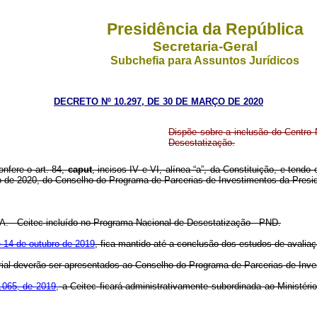
Presidência da República
Secretaria-Geral
Subchefia para Assuntos Jurídicos
DECRETO Nº 10.297, DE 30 DE MARÇO DE 2020
Dispõe sobre a inclusão do Centro
Desestatização.
onfere o art. 84,
caput
, incisos IV e VI, alínea “a”, da Constituição, e tend
ro de 2020, do Conselho do Programa de Parcerias de Investimentos da Presi
.A. - Ceitec incluído no Programa Nacional de Desestatização - PND.
e 14 de outubro de 2019
, fica mantido até a conclusão dos estudos de avaliaçã
rial deverão ser apresentados ao Conselho do Programa de Parcerias de Inves
.065, de 2019,
a Ceitec ficará administrativamente subordinada ao Ministér