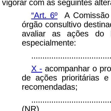
vigorar com as seguintes alte
“Art. 6º
A Comissão N
órgão consultivo destin
avaliar as ações do
especialmente:
...................................
X -
acompanhar o proc
de ações prioritárias
recomendadas;
...................................
(NR)