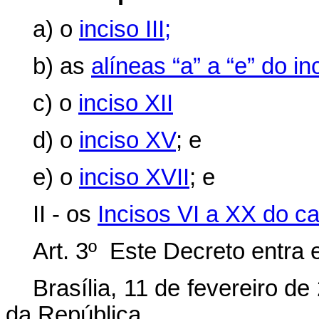
a) o
inciso III;
b) as
alíneas “a” a “e” do in
c) o
inciso XII
d) o
inciso XV
; e
e) o
inciso XVII
; e
II - os
Incisos VI a XX do cap
Art. 3º Este Decreto entra 
Brasília, 11 de fevereiro d
da República.