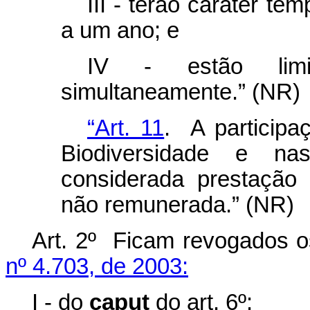
III - terão caráter te
a um ano; e
IV - estão lim
simultaneamente.” (NR)
“Art. 11
. A particip
Biodiversidade e n
considerada prestação 
não remunerada.” (NR)
Art. 2º Ficam revogados o
nº 4.703, de 2003:
I - do
caput
do art. 6º: