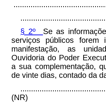
............................................
........................................
§ 2º
Se as informaçõe
serviços públicos forem 
manifestação, as unida
Ouvidoria do Poder Executi
a sua complementação, qu
de vinte dias, contado da d
........................................
(NR)