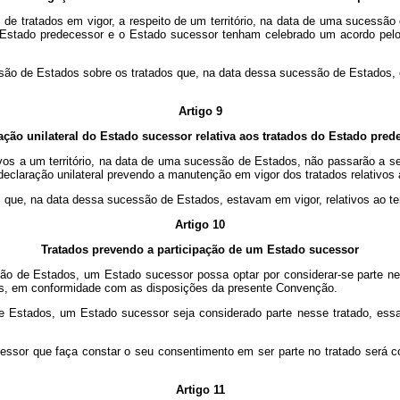
 de tratados em vigor, a respeito de um território, na data de uma sucessão
 Estado predecessor e o Estado sucessor tenham celebrado um acordo pelo q
são de Estados sobre os tratados que, na data dessa sucessão de Estados, e
Artigo 9
ação unilateral do Estado sucessor relativa aos tratados do Estado pred
tivos a um território, na data de uma sucessão de Estados, não passarão a 
claração unilateral prevendo a manutenção em vigor dos tratados relativos ao
s que, na data dessa sucessão de Estados, estavam em vigor, relativos ao te
Artigo 10
Tratados prevendo a participação de um Estado sucessor
o de Estados, um Estado sucessor possa optar por considerar-se parte nel
ões, em conformidade com as disposições da presente Convenção.
e Estados, um Estado sucessor seja considerado parte nesse tratado, essa
ssor que faça constar o seu consentimento em ser parte no tratado será co
Artigo 11