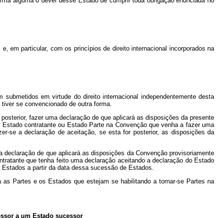
forma alguma o dever desse Estado de cumprir toda obrigação enunciada no
 em particular, com os princípios de direito internacional incorporados na
submetidos em virtude do direito internacional independentemente desta
tiver se convencionado de outra forma.
sterior, fazer uma declaração de que aplicará as disposições da presente
ro Estado contratante ou Estado Parte na Convenção que venha a fazer uma
-se a declaração de aceitação, se esta for posterior, as disposições da
 declaração de que aplicará as disposições da Convenção provisoriamente
ntratante que tenha feito uma declaração aceitando a declaração do Estado
s Estados a partir da data dessa sucessão de Estados.
á as Partes e os Estados que estejam se habilitando a tornar-se Partes na
essor a um Estado sucessor