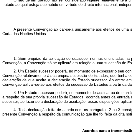
O fato de um tratado não ser considerado vigente relativamente a 
tratado ao qual esteja submetido em virtude do direito internacional, indep
A presente Convenção aplicar-se-á unicamente aos efeitos de uma suc
Carta das Nações Unidas.
1. Sem prejuízo da aplicação de quaisquer normas enunciadas na 
Convenção, a Convenção só se aplicará em relação a uma sucessão de Esta
2. Um Estado sucessor poderá, no momento de expressar o seu conse
Convenção relativamente à sua própria sucessão de Estados, que tenha oc
declaração de que aceita a declaração do Estado sucessor. Ao entrar em
Convenção aplicar-se-ão aos efeitos da sucessão de Estados a partir da d
3. Um Estado sucessor poderá, no momento de assinar ou de manife
a respeito de sua própria sucessão de Estados, ocorrida antes da entrada
sucessor; ao fazer-se a declaração de aceitação, essas disposições aplica
4. Toda declaração feita de acordo com os parágrafos 2 ou 3 consig
presente Convenção a respeito da comunicação que lhe foi feita da dita no
Acordos para a transmissã