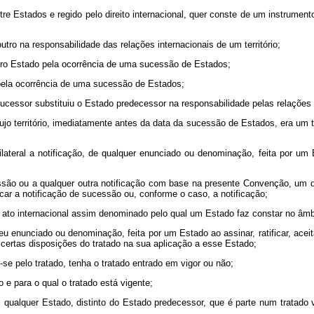
 entre Estados e regido pelo direito internacional, quer conste de um instrum
tro na responsabilidade das relações internacionais de um território;
outro Estado pela ocorrência de uma sucessão de Estados;
 pela ocorrência de uma sucessão de Estados;
ucessor substituiu o Estado predecessor na responsabilidade pelas relações i
ujo território, imediatamente antes da data da sucessão de Estados, era um t
tilateral a notificação, de qualquer enunciado ou denominação, feita por 
ucessão ou a qualquer outra notificação com base na presente Convenção, 
ar a notificação de sucessão ou, conforme o caso, a notificação;
 o ato internacional assim denominado pelo qual um Estado faz constar no âmb
 seu enunciado ou denominação, feita por um Estado ao assinar, ratificar, ace
e certas disposições do tratado na sua aplicação a esse Estado;
-se pelo tratado, tenha o tratado entrado em vigor ou não;
o e para o qual o tratado está vigente;
 qualquer Estado, distinto do Estado predecessor, que é parte num tratado 