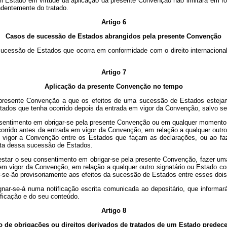
um Estado em virtude da aplicação da presente Convenção não limitará em 
endentemente do tratado.
Artigo 6
Casos de sucessão de Estados abrangidos pela presente Convenção
essão de Estados que ocorra em conformidade com o direito internacional e,
Artigo 7
Aplicação da presente Convenção no tempo
presente Convenção a que os efeitos de uma sucessão de Estados estejam 
dos que tenha ocorrido depois da entrada em vigor da Convenção, salvo se 
ntimento em obrigar-se pela presente Convenção ou em qualquer momento po
orrido antes da entrada em vigor da Convenção, em relação a qualquer out
 vigor a Convenção entre os Estados que façam as declarações, ou ao fazer
ata dessa sucessão de Estados.
star o seu consentimento em obrigar-se pela presente Convenção, fazer uma
 em vigor da Convenção, em relação a qualquer outro signatário ou Estado co
r-se-ão provisoriamente aos efeitos da sucessão de Estados entre esses doi
nar-se-á numa notificação escrita comunicada ao depositário, que informar
tificação e do seu conteúdo.
Artigo 8
o de obrigações ou direitos derivados de tratados de um Estado predec