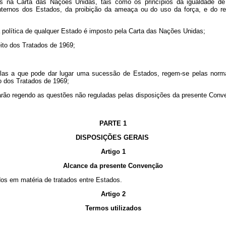
dos na Carta das Nações Unidas, tais como os princípios da igualdade d
nternos dos Estados, da proibição da ameaça ou do uso da força, e do res
ia política de qualquer Estado é imposto pela Carta das Nações Unidas;
ito dos Tratados de 1969;
elas a que pode dar lugar uma sucessão de Estados, regem-se pelas normas p
o dos Tratados de 1969;
uarão regendo as questões não reguladas pelas disposições da presente Conv
PARTE 1
DISPOSIÇÕES GERAIS
Artigo 1
Alcance da presente Convenção
os em matéria de tratados entre Estados.
Artigo 2
Termos utilizados