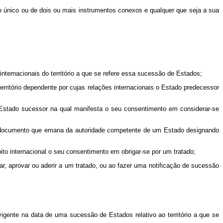
ento único ou de dois ou mais instrumentos conexos e qualquer que seja a sua
nternacionais do território a que se refere essa sucessão de Estados;
erritório dependente por cujas relações internacionais o Estado predecessor
um Estado sucessor na qual manifesta o seu consentimento em considerar-se
um documento que emana da autoridade competente de um Estado designando
ito internacional o seu consentimento em obrigar-se por um tratado;
itar, aprovar ou aderir a um tratado, ou ao fazer uma notificação de sucessão
vigente na data de uma sucessão de Estados relativo ao território a que se