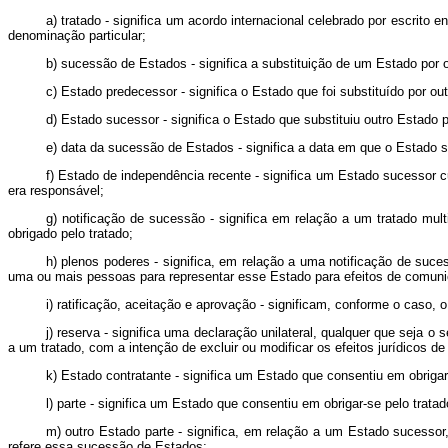
a) tratado - significa um acordo internacional celebrado por escrito
denominação particular;
b) sucessão de Estados - significa a substituição de um Estado por ou
c) Estado predecessor - significa o Estado que foi substituído por 
d) Estado sucessor - significa o Estado que substituiu outro Estado
e) data da sucessão de Estados - significa a data em que o Estado s
f) Estado de independência recente - significa um Estado sucessor c
era responsável;
g) notificação de sucessão - significa em relação a um tratado mul
obrigado pelo tratado;
h) plenos poderes - significa, em relação a uma notificação de s
uma ou mais pessoas para representar esse Estado para efeitos de comunic
i) ratificação, aceitação e aprovação - significam, conforme o caso,
j) reserva - significa uma declaração unilateral, qualquer que seja o
a um tratado, com a intenção de excluir ou modificar os efeitos jurídicos d
k) Estado contratante - significa um Estado que consentiu em obrigar
l) parte - significa um Estado que consentiu em obrigar-se pelo tratad
m) outro Estado parte - significa, em relação a um Estado sucessor,
refere essa sucessão de Estados;