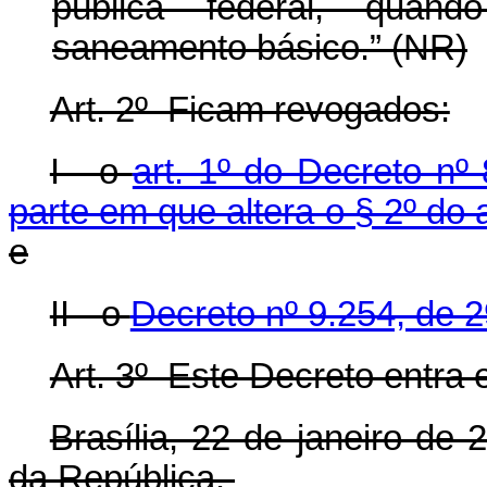
pública federal, quan
saneamento básico.” (NR)
Art. 2º Ficam revogados:
I - o
art. 1º do Decreto nº
parte em que altera o § 2º do 
e
II - o
Decreto nº 9.254, de 
Art. 3º Este Decreto entra 
Brasília, 22 de janeiro de
da República.