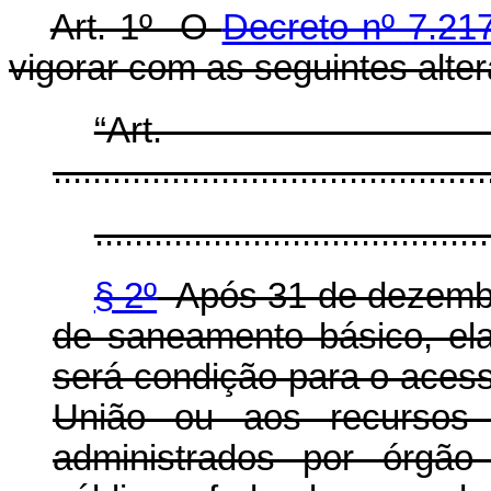
Art. 1º O
Decreto nº 7.21
vigorar com as seguintes alte
“Ar
............................................
........................................
§ 2º
Após 31 de dezembro
de saneamento básico, elab
será condição para o aces
União ou aos recursos 
administrados por órgão