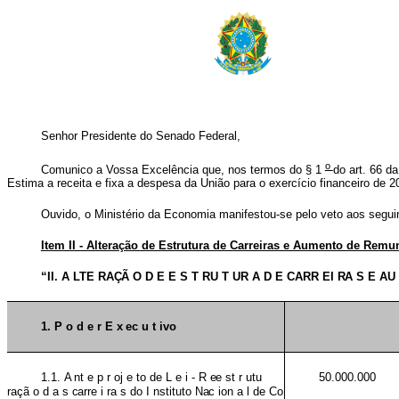
Senhor Presidente do Senado Federal,
o
Comunico a Vossa Excelência que, nos termos do § 1
do art. 66 da
Estima a receita e fixa a despesa da União para o exercício financeiro de 
Ouvido, o Ministério da Economia manifestou-se pelo veto aos seguin
Item II - Alteração de Estrutura de Carreiras e Aumento de Rem
“II.
A
LTE
RAÇÃ
O
D
E
E
S
T
RU
T
UR
A
D
E
CARR
EI
RA
S
E
A
1.
P
o
d
e
r
E
x
ec
u
t
ivo
1.1.
A
nt
e
p
r
oj
e
to
de
L
e
i
-
R
ee
st
r
utu
50.000.000
raçã
o
d
a
s
carre
i
ra
s
do
I
nstituto
Nac
ion
a
l
de
Co