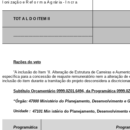
l
oni
zaçã
o
e
R
ef
o
r
m
a
A
g
rár
ia
-
I
n
cr
a
TOT
A
L
D
O
ITEM
II
………………………………………………………
Razões do veto
“A inclusão do Item ‘II. Alteração de Estrutura de Carreiras e Aumen
específica para a concessão de reajuste remuneratório nem a alteração de e
inclusão do item durante a tramitação do projeto desconsidera a discricion
Subtítulo Orçamentário 0999.0Z01.6494, da Programática 0999.0
47000 Ministério do Planejamento, Desenvolvimento e 
“Órgão:
Unidade
:
47101
Min
istério do Planejamento, Desenvolvimento 
Programática
Progra