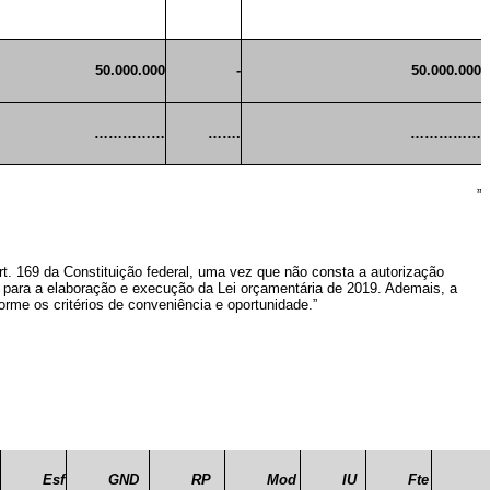
50.000.000
-
50.000.000
……………
…….
……………
”
rt. 169 da Constituição federal, uma vez que não consta a autorização
es para a elaboração e execução da Lei orçamentária de 2019. Ademais, a
orme os critérios de conveniência e oportunidade.”
Esf
GND
RP
Mod
IU
Fte