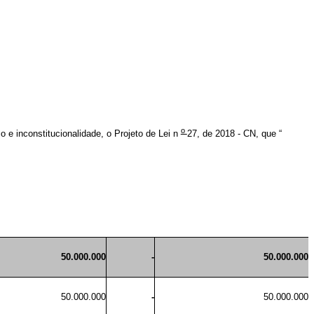
o
co e inconstitucionalidade, o Projeto de Lei n
27, de 2018 - CN, que “
50.000.000
-
50.000.000
50.000.000
-
50.000.000