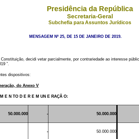
Presidência da República
Secretaria-Geral
Subchefia para Assuntos Jurídicos
MENSAGEM Nº 25, DE 15 DE JANEIRO DE 2019.
 Constituição, decidi vetar parcialmente, por contrariedade ao interesse públi
2019
”.
tes dispositivos:
uneração, do Anexo V
U
M
E
N
TO
D
E
R
E
M
UN
E
RAÇÃ
O:
50.000.000
-
50.000.000
-
50.000.000