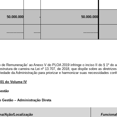
50.000.000
-
50.000.000
……………
……
………….
to de Remuneração’ ao Anexo V do PLOA 2019 infringe o inciso II do § 1º do a
strutura de carreira na Lei nº 13.707, de 2018, que dispõe sobre as diretriz
ariedade da Administração para priorizar e harmonizar suas necessidades conf
Z01 do Volume IV
Gestão
e Gestão – Administração Direta
ma/Ação/Localização
Funcional