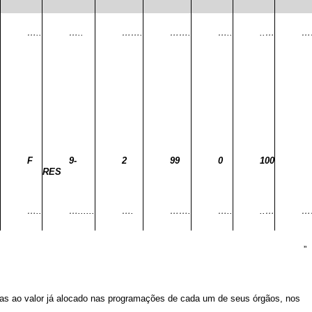
…..
…..
…….
…….
…..
..…
…
F
9-
2
99
0
100
RES
…..
…......
….
…….
…..
..…
…
”
das ao valor já alocado nas programações de cada um de seus órgãos, nos