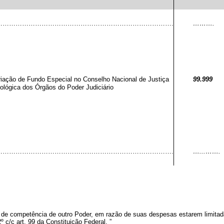
……………………………………………………………………….
……….
Criação de Fundo Especial no Conselho Nacional de Justiça
99.999
ológica dos Órgãos do Poder Judiciário
……………………………………………………………………….
…...…….
 de competência de outro Poder, em razão de suas despesas estarem limita
2º c/c art. 99 da Constituição Federal.
”