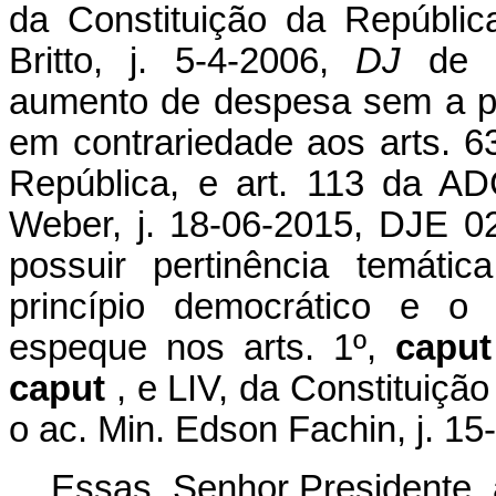
da Constituição da Repúblic
Britto, j. 5-4-2006,
DJ
de 
aumento de despesa sem a pré
em contrariedade aos arts. 63
República, e art. 113 da AD
Weber, j. 18-06-2015, DJE 02
possuir pertinência temát
princípio democrático e o 
espeque nos
arts.
1º,
capu
caput
, e LIV, da Constituição
o ac. Min. Edson Fachin, j. 1
Essas, Senhor Presidente, 