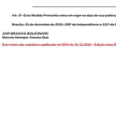
...............................................................................
Art. 2º Esta Medida Provisória entra em vigor na data de sua public
Brasília, 31 de dezembro de 2019; 198º da Independência e 131º da 
JAIR MESSIAS BOLSONARO
Marcelo Henrique Teixeira Dias
Este texto não substitui o publicado no DOU de 31.12.2019 - Edição extra-