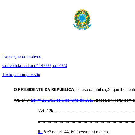
Exposição de motivos
Convertida na Lei nº 14.009, de 2020
Texto para impress
ão
O PRESIDENTE DA REPÚBLICA
, no uso da atribuição que lhe conf
Art. 1º A
Lei nº 13.146, de 6 de julho de 2015
, passa a vigorar com a
“Art. 125. ..................................................................
................................................................................
II -
§ 6º do art. 44, 60 (sessenta) meses;