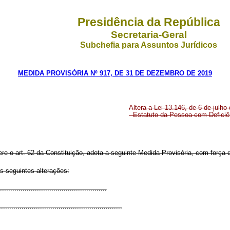
Presidência da República
Secretaria-Geral
Subchefia para Assuntos Jurídicos
MEDIDA PROVISÓRIA Nº 917, DE 31 DE DEZEMBRO DE 2019
Altera a
Lei 13.146, de 6 de julho
- Estatuto da Pessoa com Deficiê
ere o art. 62 da Constituição, adota a seguinte Medida Provisória, com força d
s seguintes alterações:
...................................................
............................................................