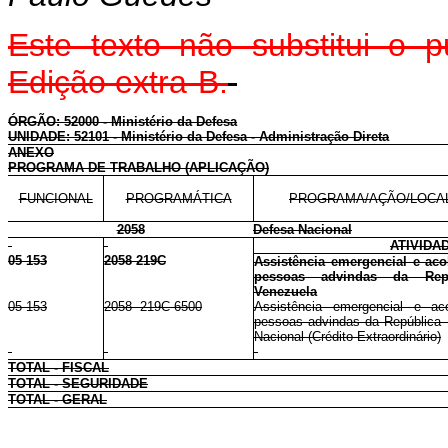
Este texto não substitui o
Edição extra-B.
ÓRGÃO: 52000 - Ministério da Defesa
UNIDADE: 52101 - Ministério da Defesa - Administração Direta
ANEXO
PROGRAMA DE TRABALHO (APLICAÇÃO)
FUNCIONAL
PROGRAMÁTICA
PROGRAMA/AÇÃO/LOCA
2058
Defesa Nacional
ATIVIDA
05 153
2058 219C
Assistência emergencial e ac
pessoas advindas da Repú
Venezuela
05 153
2058 219C 6500
Assistência emergencial e ac
pessoas advindas da República B
Nacional (Crédito Extraordinário)
TOTAL - FISCAL
TOTAL - SEGURIDADE
TOTAL - GERAL