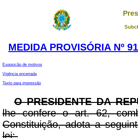
Pres
Subch
MEDIDA PROVISÓRIA Nº 91
Exposição de motivos
Vigência encerrada
Texto para impressão
O
PRESIDENTE DA REP
lhe confere o art. 62, com
Constituição, adota a seguin
lei: