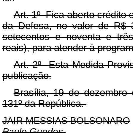
Art. 1º Fica aberto crédito 
da Defesa, no valor de R$ 3
setecentos e noventa e três
reais), para atender à progra
Art. 2º Esta Medida Provis
publicação.
Brasília, 19 de dezembro
131º da República.
JAIR MESSIAS BOLSONARO
Paulo Guedes