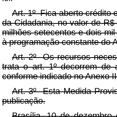
Art. 1º Fica aberto crédito 
da Cidadania, no valor de R$ 
milhões setecentos e dois mil 
à programação constante do A
Art. 2º Os recursos necess
trata o art. 1º decorrem de
conforme indicado no Anexo II
Art. 3º Esta Medida Provis
publicação.
Brasília, 10 de dezembro