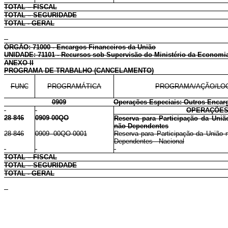
TOTAL – FISCAL
TOTAL – SEGURIDADE
TOTAL - GERAL
ÓRGÃO: 71000 - Encargos Financeiros da União
UNIDADE: 71101 - Recursos sob Supervisão do Ministério da Economi
ANEXO II
PROGRAMA DE TRABALHO (CANCELAMENTO)
FUNC
PROGRAMÁTICA
PROGRAMA/AÇÃO/LO
0909
Operações Especiais: Outros Encar
OPERAÇÕES
28 846
0909 00QO
Reserva para Participação da Uniã
não Dependentes
28 846
0909 00QO 0001
Reserva para Participação da União 
Dependentes - Nacional
TOTAL – FISCAL
TOTAL – SEGURIDADE
TOTAL - GERAL