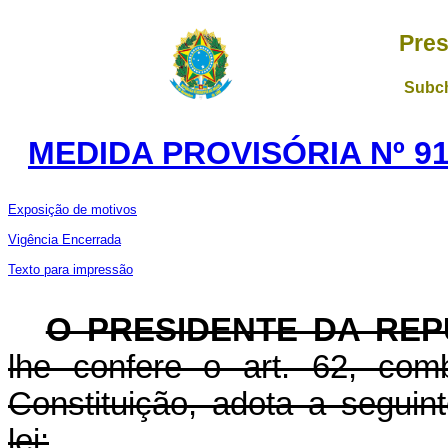
Pres
Subch
MEDIDA PROVISÓRIA Nº 91
Exposição de motivos
Vigência Encerrada
Texto para impressão
O PRESIDENTE DA REP
lhe confere o art. 62, com
Constituição, adota a seguin
lei: