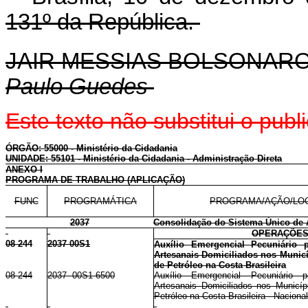
131º da República.
JAIR MESSIAS BOLSONAR
Paulo Guedes
Este texto não substitui o pu
ÓRGÃO: 55000 - Ministério da Cidadania
UNIDADE: 55101 - Ministério da Cidadania - Administração Direta
ANEXO I
PROGRAMA DE TRABALHO (APLICAÇÃO)
FUNC
PROGRAMÁTICA
PROGRAMA/AÇÃO/LO
2037
Consolidação do Sistema Único de 
OPERAÇÕES
08 244
2037 00S1
Auxílio Emergencial Pecuniário 
Artesanais Domiciliados nos Munic
de Petróleo na Costa Brasileira
08 244
2037 00S1 6500
Auxílio Emergencial Pecuniário 
Artesanais Domiciliados nos Municí
Petróleo na Costa Brasileira - Nacional