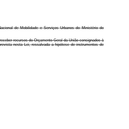
acional de Mobilidade e Serviços Urbanos do Ministério do
 receber recursos do Orçamento Geral da União consignados à
revista nesta Lei, ressalvada a hipótese de instrumentos de