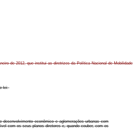
neiro de 2012, que institui as diretrizes da Política Nacional de Mobilidade
e lei:
 de desenvolvimento econômico e aglomerações urbanas com
tível com os seus planos diretores e, quando couber, com os