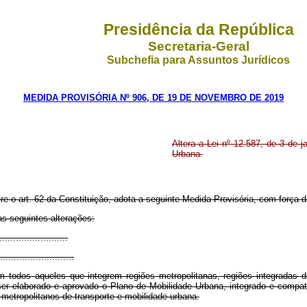
Presidência da República
Secretaria-Geral
Subchefia para Assuntos Jurídicos
MEDIDA PROVISÓRIA Nº 906, DE 19 DE NOVEMBRO DE 2019
Altera a Lei nº 12.587, de 3 de ja
Urbana.
ere o art. 62 da Constituição, adota a seguinte Medida Provisória, com força d
as seguintes alterações:
.........................
...........................
 todos aqueles que integrem regiões metropolitanas, regiões integradas
 ser elaborado e aprovado o Plano de Mobilidade Urbana, integrado e compa
metropolitanos de transporte e mobilidade urbana.