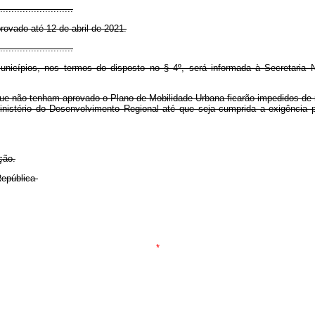
..........................
ovado até 12 de abril de 2021.
..........................
cípios, nos termos do disposto no § 4º, será informada à Secretaria N
 que não tenham aprovado o Plano de Mobilidade Urbana ficarão impedidos de
nistério do Desenvolvimento Regional até que seja cumprida a exigência p
ção.
República
*