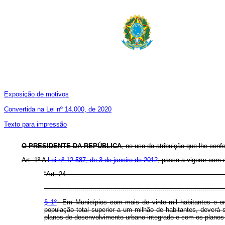
Exposição de motivos
Convertida na Lei nº 14.000, de 2020
Texto para impressão
O PRESIDENTE DA REPÚBLICA
, no uso da atribuição que lhe conf
Art. 1º A
Lei nº 12.587, de 3 de janeiro de 2012
, passa a vigorar com 
“Art. 24. .............................................................................
..........................................................................................
§ 1º
Em Municípios com mais de vinte mil habitantes e em
população total superior a um milhão de habitantes, deverá
planos de desenvolvimento urbano integrado e com os planos 