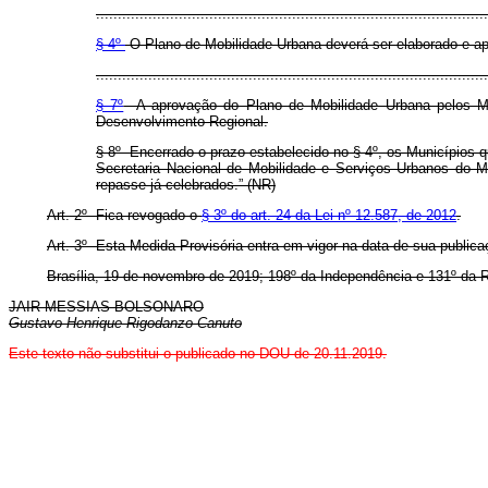
..........................................................................................
§ 4º
O Plano de Mobilidade Urbana deverá ser elaborado e apr
..........................................................................................
§ 7º
A aprovação do Plano de Mobilidade Urbana pelos Muni
Desenvolvimento Regional.
§ 8º Encerrado o prazo estabelecido no § 4º, os Municípios
Secretaria Nacional de Mobilidade e Serviços Urbanos do Mi
repasse já celebrados.” (NR)
Art. 2º Fica revogado o
§ 3º do art. 24 da Lei nº 12.587, de 2012
.
Art. 3º Esta Medida Provisória entra em vigor na data de sua publica
Brasília, 19 de novembro de 2019; 198º da Independência e 131º da 
JAIR MESSIAS BOLSONARO
Gustavo Henrique Rigodanzo Canuto
Este texto não substitui o publicado no DOU de 20.11.2019.