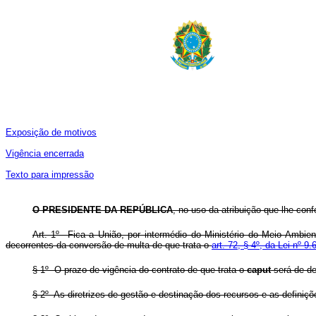
Exposição de motivos
Vigência encerrada
Texto para impressão
O PRESIDENTE DA REPÚBLICA
, no uso da atribuição que lhe conf
Art. 1º Fica a União, por intermédio do Ministério do Meio Ambiente
decorrentes da conversão de multa de que trata o
art. 72, § 4º, da Lei nº 9
§ 1º O prazo de vigência do contrato de que trata o
caput
será de de
§ 2º As diretrizes de gestão e destinação dos recursos e as defini