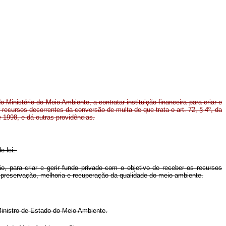
o Ministério do Meio Ambiente, a contratar instituição financeira para criar e
r recursos decorrentes da conversão de multa de que trata o art. 72, § 4º, da
e 1998, e dá outras providências.
e lei:
ção, para criar e gerir fundo privado com o objetivo de receber os recursos
de preservação, melhoria e recuperação da qualidade do meio ambiente.
Ministro de Estado do Meio Ambiente.