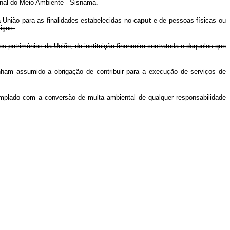
onal do Meio Ambiente - Sisnama.
a União para as finalidades estabelecidas no
caput
e de pessoas físicas ou
iços.
os patrimônios da União, da instituição financeira contratada e daqueles que
nham assumido a obrigação de contribuir para a execução de serviços de
templado com a conversão de multa ambiental de qualquer responsabilidade