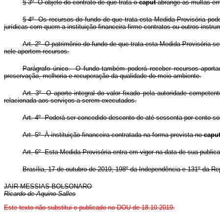
§ 3º O objeto do contrato de que trata o
caput
abrange as multas emi
§ 4º Os recursos do fundo de que trata esta Medida Provisória poder
jurídicas com quem a instituição financeira firme contratos ou outros ins
Art. 2º O patrimônio do fundo de que trata esta Medida Provisória ser
nele aportem recursos.
Parágrafo único. O fundo também poderá receber recursos aportad
preservação, melhoria e recuperação da qualidade do meio ambiente.
Art. 3º O aporte integral do valor fixado pela autoridade compete
relacionada aos serviços a serem executados.
Art. 4º Poderá ser concedido desconto de até sessenta por cento sob
Art. 5º À instituição financeira contratada na forma prevista no
capu
Art. 6º Esta Medida Provisória entra em vigor na data de sua public
Brasília, 17 de outubro de 2019; 198º da Independência e 131º da Re
JAIR MESSIAS BOLSONARO
Ricardo de Aquino Salles
Este texto não substitui o publicado no DOU de 18.10.2019.