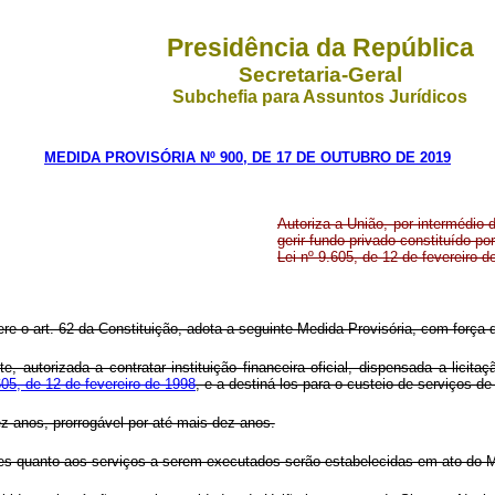
Presidência da República
Secretaria-Geral
Subchefia para Assuntos Jurídicos
MEDIDA PROVISÓRIA Nº 900, DE 17 DE OUTUBRO DE 2019
Autoriza a União, por intermédio d
gerir fundo privado constituído po
Lei nº 9.605, de 12 de fevereiro d
ere o art. 62 da Constituição, adota a seguinte Medida Provisória, com força d
, autorizada a contratar instituição financeira oficial, dispensada a licita
.605, de 12 de fevereiro de 1998
, e a destiná-los para o custeio de serviços 
z anos, prorrogável por até mais dez anos.
ções quanto aos serviços a serem executados serão estabelecidas em ato do 