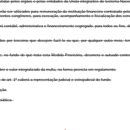
tidas pelos órgãos e pelas entidades da União integrantes do Sistema Naci
ão ser utilizados para remuneração da instituição financeira contratada pel
trumentos congêneres, para execução, acompanhamento e fiscalização dos serv
á contábil, administrativa e financeiramente segregado, para todos os fins, d
os por terceiros que desejem fazê-lo ou que, por qualquer outro meio, te
nte, no fundo de que trata esta Medida Provisória, desonera o autuado con
re o valor integralizado da multa, na forma prevista em regulamento.
t
do art. 1º caberá a representação judicial e extrajudicial do fundo.
ação.
pública.