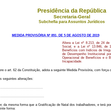
Presidência da República
Secretaria-Geral
Subchefia para Assuntos Jurídicos
MEDIDA PROVISÓRIA Nº 891, DE 5 DE AGOSTO DE 2019
Altera a Lei nº 8.213, de 24 de
Social, e a Lei nº 13.846, de 
Benefícios com Indícios de Irreg
de Desempenho Institucional por
Operacional de Benefícios e o 
Incapacidade.
ere o art. 62 da Constituição, adota a seguinte Medida Provisória, com força d
s seguintes alterações:
..........................................
.............................................
r, da mesma forma que a Gratificação de Natal dos trabalhadores, e terá p
inte forma: