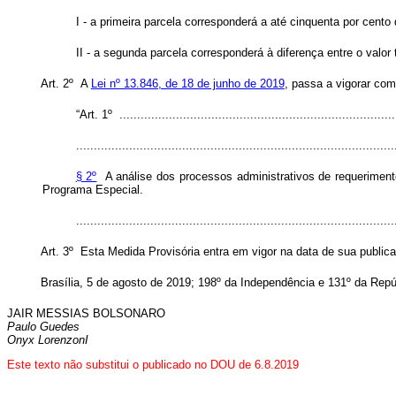
I - a primeira parcela corresponderá a até cinquenta por cen
II - a segunda parcela corresponderá à diferença entre o valo
Art. 2º A
Lei nº 13.846, de 18 de junho de 2019
, passa a vigorar com
“Art. 1º ...............................................................................
..........................................................................................
§ 2º
A análise dos processos administrativos de requerimento 
Programa Especial.
........................................................................................
Art. 3º Esta Medida Provisória entra em vigor na data de sua public
Brasília, 5 de agosto de 2019; 198º da Independência e 131º da Repú
JAIR MESSIAS BOLSONARO
Paulo Guedes
Onyx LorenzonI
Este texto não substitui o publicado no DOU de 6.8.2019