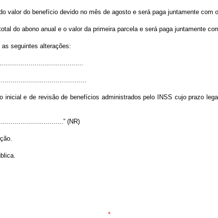
to do valor do benefício devido no mês de agosto e será paga juntamente com
r total do abono anual e o valor da primeira parcela e será paga juntamente 
 as seguintes alterações:
..........................................
.............................................
inicial e de revisão de benefícios administrados pelo INSS cujo prazo lega
...................................” (NR)
ação.
blica.
*