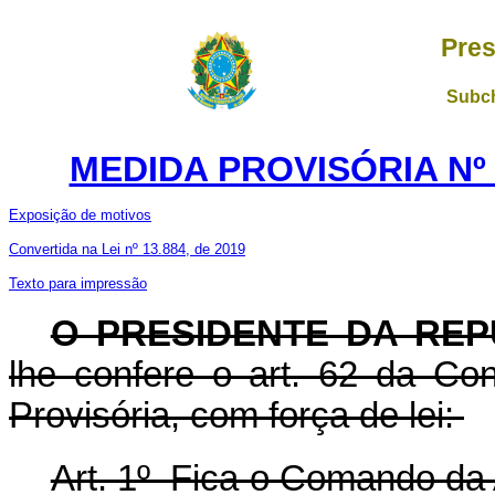
Pres
Subch
MEDIDA PROVISÓRIA Nº 
Exposição de motivos
Convertida na Lei nº 13.884, de 2019
Texto para impressão
O PRESIDENTE DA REP
lhe confere o art. 62 da Con
Provisória, com força de lei:
Art. 1º Fica o Comando da 