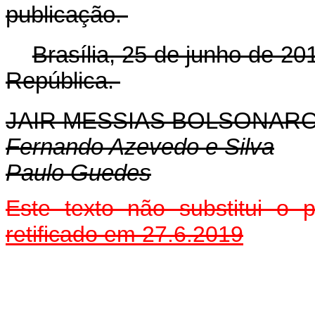
publicação.
Brasília, 25 de junho de 2
República.
JAIR MESSIAS BOLSONAR
Fernando Azevedo e Silva
Paulo Guedes
Este texto não substitui o
retificado em 27.6.2019