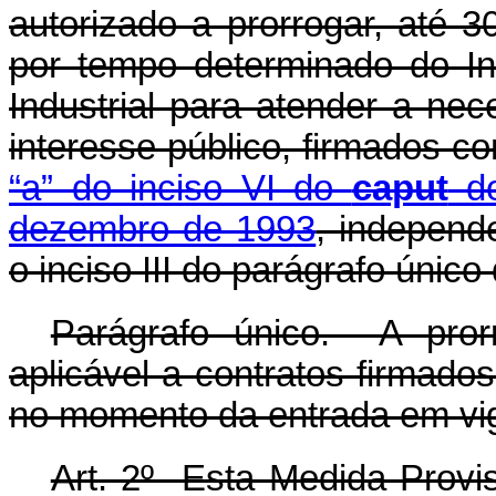
autorizado a prorrogar, até 3
por tempo determinado do I
Industrial para atender a ne
interesse público, firmados 
“a” do inciso VI do
caput
do
dezembro de 1993
, independ
o inciso III do parágrafo único 
Parágrafo único. A pro
aplicável a contratos firmados
no momento da entrada em vig
Art. 2º Esta Medida Provis