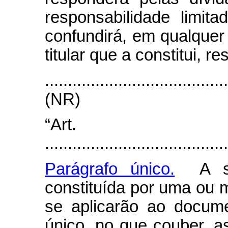
responsabilidade limi
confundirá, em qualquer
titular que a constitui, 
.......................................
(NR)
“Art.
........................................
Parágrafo único.
A soc
constituída por uma ou 
se aplicarão ao docume
único, no que couber, a