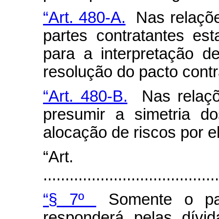
“Art. 480-A.
Nas relações
partes contratantes est
para a interpretação d
resolução do pacto contr
“Art. 480-B.
Nas relaçõe
presumir a simetria d
alocação de riscos por el
“Art.
........................................
“§ 7º
Somente o pat
responderá pelas dívi