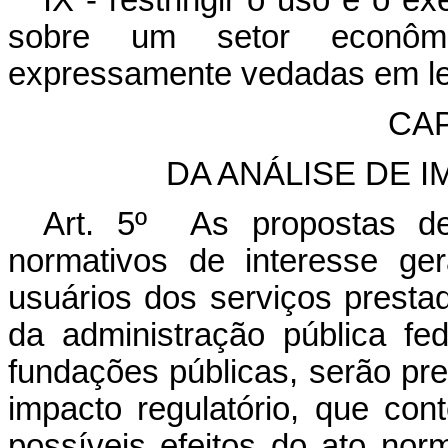
IX - restringir o uso e o e
sobre um setor econômi
expressamente vedadas em le
CAP
DA ANÁLISE DE 
Art. 5º As propostas de
normativos de interesse ge
usuários dos serviços presta
da administração pública fed
fundações públicas, serão pre
impacto regulatório, que co
possíveis efeitos do ato norm