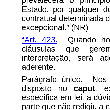
prevalecerá o princíp
Estado, por qualquer d
contratual determinada d
excepcional.” (NR)
“Art. 423.
Quando houv
cláusulas que ger
interpretação, será a
aderente.
Parágrafo único. Nos 
disposto no
caput
, e
específica em lei, a dúvi
parte que não redigiu a c