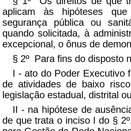
§ 1º Os direitos de que t
aplicam às hipóteses que 
segurança pública ou sanit
quando solicitada, à adminis
excepcional, o ônus de demons
§ 2º Para fins do disposto n
I - ato do Poder Executivo 
de atividades de baixo ris
legislação estadual, distrital o
II - na hipótese de ausênci
de que trata o inciso I do § 2