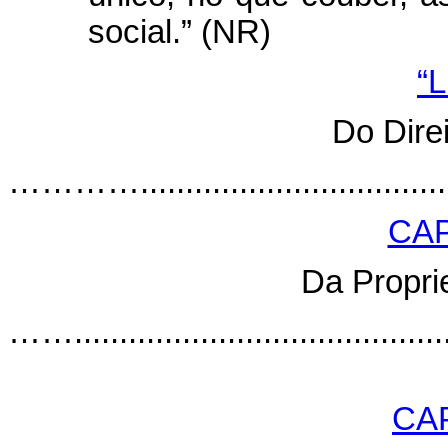
social.” (NR)
“L
Do Dire
………….........................................
CAP
Da Propri
……............................................
CA