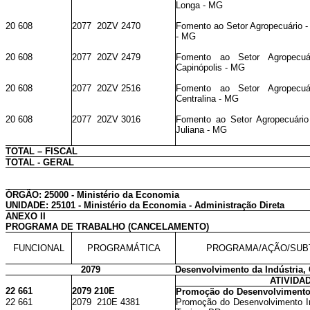
Longa - MG
20 608
2077 20ZV 2470
Fomento ao Setor Agropecuário -
- MG
20 608
2077 20ZV 2479
Fomento ao Setor Agropecuá
Capinópolis - MG
20 608
2077 20ZV 2516
Fomento ao Setor Agropecuá
Centralina - MG
20 608
2077 20ZV 3016
Fomento ao Setor Agropecuário
Juliana - MG
TOTAL – FISCAL
TOTAL - GERAL
ÓRGÃO: 25000 - Ministério da Economia
UNIDADE: 25101 - Ministério da Economia - Administração Direta
ANEXO II
PROGRAMA DE TRABALHO (CANCELAMENTO)
FUNCIONAL
PROGRAMÁTICA
PROGRAMA/AÇÃO/SUB
2079
Desenvolvimento da Indústria,
ATIVIDA
22 661
2079 210E
Promoção do Desenvolvimento 
22 661
2079 210E 4381
Promoção do Desenvolvimento Ind