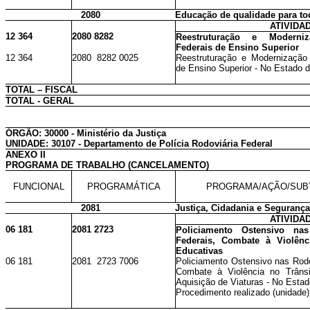
2080
Educação de qualidade para to
ATIVIDA
12 364
2080 8282
Reestruturação e Moderniz
Federais de Ensino Superior
12 364
2080 8282 0025
Reestruturação e Modernização 
de Ensino Superior - No Estado 
TOTAL – FISCAL
TOTAL - GERAL
ÓRGÃO: 30000 - Ministério da Justiça
UNIDADE: 30107 - Departamento de Polícia Rodoviária Federal
ANEXO II
PROGRAMA DE TRABALHO (CANCELAMENTO)
FUNCIONAL
PROGRAMÁTICA
PROGRAMA/AÇÃO/SUB
2081
Justiça, Cidadania e Segurança
ATIVIDA
06 181
2081 2723
Policiamento Ostensivo na
Federais, Combate à Violênc
Educativas
06 181
2081 2723 7006
Policiamento Ostensivo nas Rodo
Combate à Violência no Trâns
Aquisição de Viaturas - No Esta
Procedimento realizado (unidade)