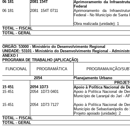
06 181
2081 154T
Aprimoramento da Infraestrutu
Federal
06 181
2081 154T 0711
Aprimoramento da Infraestrutu
Federal - No Município de Santa 
Obra realizada (unidade): 1
TOTAL – FISCAL
TOTAL - GERAL
ÓRGÃO: 53000 - Ministério do Desenvolvimento Regional
UNIDADE: 53101 - Ministério do Desenvolvimento Regional - Administr
ANEXO I
PROGRAMA DE TRABALHO (APLICAÇÃO)
FUNCIONAL
PROGRAMÁTICA
PROGRAMA/AÇÃO/SUB
2054
Planejamento Urbano
PROJET
15 451
2054 1D73
Apoio à Política Nacional de 
15 451
2054 1D73 0401
Apoio à Política Nacional de De
Município de Laranjal do Jarí - A
15 451
2054 1D73 7127
Apoio à Política Nacional de De
Município de Sebastianópolis do 
Projeto apoiado (unidade): 2
TOTAL – FISCAL
TOTAL - GERAL