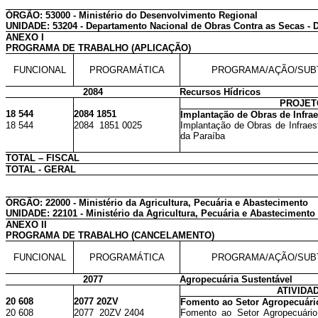
ÓRGÃO: 53000 - Ministério do Desenvolvimento Regional
UNIDADE: 53204 - Departamento Nacional de Obras Contra as Secas -
ANEXO I
PROGRAMA DE TRABALHO (APLICAÇÃO)
FUNCIONAL
PROGRAMÁTICA
PROGRAMA/AÇÃO/SUB
2084
Recursos Hídricos
PROJET
18 544
2084 1851
Implantação de Obras de Infrae
18 544
2084 1851 0025
Implantação de Obras de Infraest
da Paraíba
TOTAL – FISCAL
TOTAL - GERAL
ÓRGÃO: 22000 - Ministério da Agricultura, Pecuária e Abastecimento
UNIDADE: 22101 - Ministério da Agricultura, Pecuária e Abastecimento 
ANEXO II
PROGRAMA DE TRABALHO (CANCELAMENTO)
FUNCIONAL
PROGRAMÁTICA
PROGRAMA/AÇÃO/SUB
2077
Agropecuária Sustentável
ATIVIDA
20 608
2077 20ZV
Fomento ao Setor Agropecuári
20 608
2077 20ZV 2404
Fomento ao Setor Agropecuário