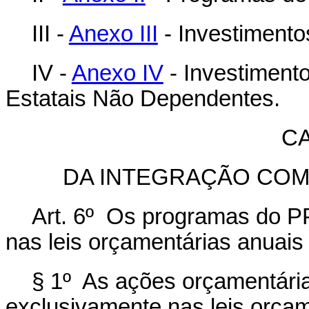
III -
Ane
x
o III
- Investimentos
IV -
Anexo IV
- Investiment
Estatais Não Dependentes.
CA
DA INTEGRAÇÃO COM
Art. 6º Os programas do P
nas leis orçamentárias anuais 
§ 1º As ações orçamentária
exclusivamente nas leis orçam