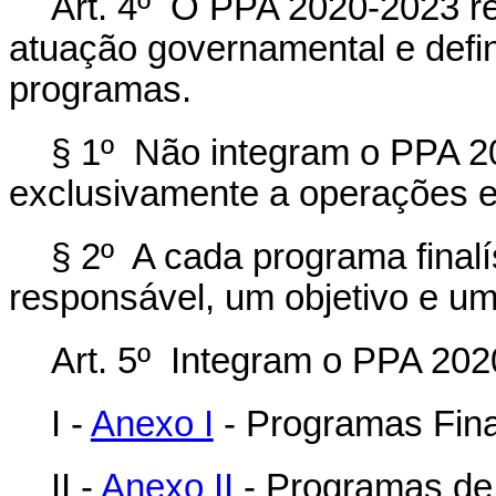
Art. 4º O PPA 2020-2023 refl
atuação governamental e define
programas.
§ 1º Não integram o PPA 2
exclusivamente a operações e
§ 2º A cada programa final
responsável, um objetivo e u
Art. 5º Integram o PPA 202
I -
Anexo I
- Programas Final
II -
Anexo II
- Programas de