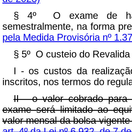
§ 4º O exame de habil
semestralmente, na forma p
pela Medida Provisória nº 1.3
§ 5º O custeio do Revalida
I - os custos da realizaç
inscritos, nos termos do regu
II - o valor cobrado para
exame será limitado ao equ
valor mensal da bolsa vigente
art. 4º da Lei nº 6.932, de 7 d