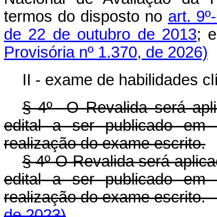
termos do disposto no
art. 9º
de 22 de outubro de 2013
Provisória nº 1.370, de 2026)
II - exame de habilidades cl
§ 4º O Revalida será apl
edital a ser publicado em 
realização do exame escrito.
§ 4º O Revalida será aplic
edital a ser publicado em 
realização do exame escrit
de 2023)