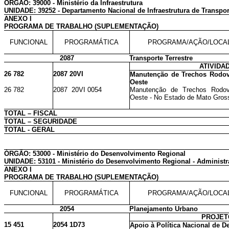
ÓRGÃO: 39000 - Ministério da Infraestrutura
UNIDADE: 39252 - Departamento Nacional de Infraestrutura de Transpor
ANEXO I
PROGRAMA DE TRABALHO (SUPLEMENTAÇÃO)
FUNCIONAL
PROGRAMÁTICA
PROGRAMA/AÇÃO/LOCA
2087
Transporte Terrestre
ATIVIDA
26 782
2087 20VI
Manutenção de Trechos Rodovi
Oeste
26 782
2087 20VI 0054
Manutenção de Trechos Rodovi
Oeste - No Estado de Mato Gros
TOTAL – FISCAL
TOTAL – SEGURIDADE
TOTAL - GERAL
ÓRGÃO: 53000 - Ministério do Desenvolvimento Regional
UNIDADE: 53101 - Ministério do Desenvolvimento Regional - Administr
ANEXO I
PROGRAMA DE TRABALHO (SUPLEMENTAÇÃO)
FUNCIONAL
PROGRAMÁTICA
PROGRAMA/AÇÃO/LOCA
2054
Planejamento Urbano
PROJET
15 451
2054 1D73
Apoio à Política Nacional de 