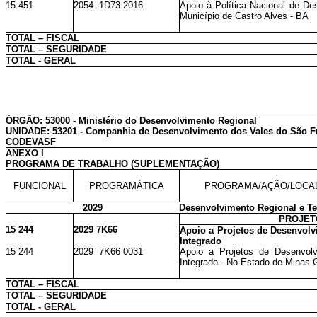
15 451
2054 1D73 2016
Apoio à Política Nacional de De
Município de Castro Alves - BA
TOTAL – FISCAL
TOTAL – SEGURIDADE
TOTAL - GERAL
ÓRGÃO: 53000 - Ministério do Desenvolvimento Regional
UNIDADE: 53201 - Companhia de Desenvolvimento dos Vales do São Fr
CODEVASF
ANEXO I
PROGRAMA DE TRABALHO (SUPLEMENTAÇÃO)
FUNCIONAL
PROGRAMÁTICA
PROGRAMA/AÇÃO/LOCA
2029
Desenvolvimento Regional e Ter
PROJET
15 244
2029 7K66
Apoio a Projetos de Desenvolv
Integrado
15 244
2029 7K66 0031
Apoio a Projetos de Desenvolv
Integrado - No Estado de Minas 
TOTAL – FISCAL
TOTAL – SEGURIDADE
TOTAL - GERAL