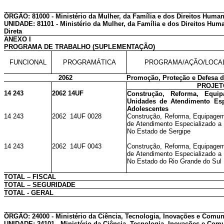
ÓRGÃO: 81000 - Ministério da Mulher, da Família e dos Direitos Huma
UNIDADE: 81101 - Ministério da Mulher, da Família e dos Direitos Hum
Direta
ANEXO I
PROGRAMA DE TRABALHO (SUPLEMENTAÇÃO)
FUNCIONAL
PROGRAMÁTICA
PROGRAMA/AÇÃO/LOCA
2062
Promoção, Proteção e Defesa d
PROJET
14 243
2062 14UF
Construção, Reforma, Equ
Unidades de Atendimento Esp
Adolescentes
14 243
2062 14UF 0028
Construção, Reforma, Equipage
de Atendimento Especializado a 
No Estado de Sergipe
14 243
2062 14UF 0043
Construção, Reforma, Equipage
de Atendimento Especializado a 
No Estado do Rio Grande do Sul
TOTAL – FISCAL
TOTAL – SEGURIDADE
TOTAL - GERAL
ÓRGÃO: 24000 - Ministério da Ciência, Tecnologia, Inovações e Comu
UNIDADE: 24101 - Ministério da Ciência, Tecnologia, Inovações e Com