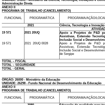
Administração Direta
ANEXO II
PROGRAMA DE TRABALHO (CANCELAMENTO)
FUNCIONAL
PROGRAMÁTICA
PROGRAMA/AÇÃO/LOCA
2021
Ciência, Tecnologia e Inovação
ATIVIDA
19 571
2021 20UQ
Apoio a Projetos de P&D par
Assistivas, Extensão Tecnoló
Inclusão Social e Desenvolvim
19 571
2021 20UQ 0028
Apoio a Projetos de P&D par
Assistivas, Extensão Tecnoló
Inclusão Social e Desenvolvimen
de Sergipe
TOTAL – FISCAL
TOTAL – SEGURIDADE
TOTAL - GERAL
ÓRGÃO: 26000 - Ministério da Educação
UNIDADE: 26298 - Fundo Nacional de Desenvolvimento da Educação
ANEXO II
PROGRAMA DE TRABALHO (CANCELAMENTO)
FUNCIONAL
PROGRAMÁTICA
PROGRAMA/AÇÃO/LOCA
2080
Educação de qualidade para to