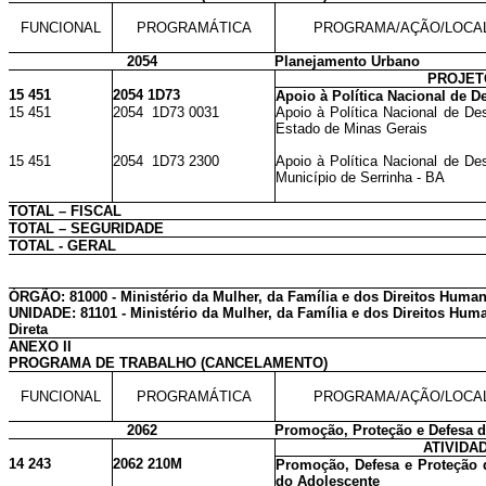
FUNCIONAL
PROGRAMÁTICA
PROGRAMA/AÇÃO/LOCA
2054
Planejamento Urbano
PROJET
15 451
2054 1D73
Apoio à Política Nacional de 
15 451
2054 1D73 0031
Apoio à Política Nacional de De
Estado de Minas Gerais
15 451
2054 1D73 2300
Apoio à Política Nacional de De
Município de Serrinha - BA
TOTAL – FISCAL
TOTAL – SEGURIDADE
TOTAL - GERAL
ÓRGÃO: 81000 - Ministério da Mulher, da Família e dos Direitos Huma
UNIDADE: 81101 - Ministério da Mulher, da Família e dos Direitos Hum
Direta
ANEXO II
PROGRAMA DE TRABALHO (CANCELAMENTO)
FUNCIONAL
PROGRAMÁTICA
PROGRAMA/AÇÃO/LOCA
2062
Promoção, Proteção e Defesa d
ATIVIDA
14 243
2062 210M
Promoção, Defesa e Proteção d
do Adolescente