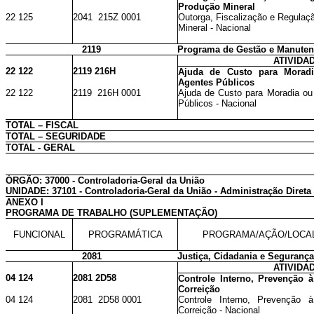
Produção Mineral
22 125
2041 215Z 0001
Outorga, Fiscalização e Regulaç
Mineral - Nacional
2119
Programa de Gestão e Manutenç
ATIVIDA
22 122
2119 216H
Ajuda de Custo para Moradi
Agentes Públicos
22 122
2119 216H 0001
Ajuda de Custo para Moradia ou 
Públicos - Nacional
TOTAL – FISCAL
TOTAL – SEGURIDADE
TOTAL - GERAL
ÓRGÃO: 37000 - Controladoria-Geral da União
UNIDADE: 37101 - Controladoria-Geral da União - Administração Direta
ANEXO I
PROGRAMA DE TRABALHO (SUPLEMENTAÇÃO)
FUNCIONAL
PROGRAMÁTICA
PROGRAMA/AÇÃO/LOCA
2081
Justiça, Cidadania e Segurança
ATIVIDA
04 124
2081 2D58
Controle Interno, Prevenção 
Correição
04 124
2081 2D58 0001
Controle Interno, Prevenção 
Correição - Nacional