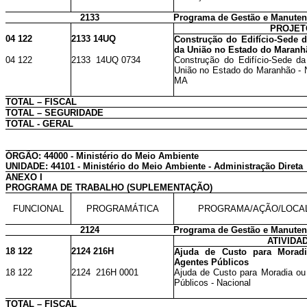
2133
Programa de Gestão e Manutenç
PROJET
04 122
2133 14UQ
Construção do Edifício-Sede d
da União no Estado do Maranh
04 122
2133 14UQ 0734
Construção do Edifício-Sede da 
União no Estado do Maranhão - N
MA
TOTAL – FISCAL
TOTAL – SEGURIDADE
TOTAL - GERAL
ÓRGÃO: 44000 - Ministério do Meio Ambiente
UNIDADE: 44101 - Ministério do Meio Ambiente - Administração Direta
ANEXO I
PROGRAMA DE TRABALHO (SUPLEMENTAÇÃO)
FUNCIONAL
PROGRAMÁTICA
PROGRAMA/AÇÃO/LOCA
2124
Programa de Gestão e Manuten
ATIVIDA
18 122
2124 216H
Ajuda de Custo para Moradi
Agentes Públicos
18 122
2124 216H 0001
Ajuda de Custo para Moradia ou 
Públicos - Nacional
TOTAL – FISCAL