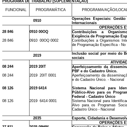
PROGRAMA DE TRABALHO (SUPLEMENTAÇÃO)
FUNCIONAL
PROGRAMÁTICA
PROGRAMA/AÇÃO/LOCA
Operações Especiais: Gestão
0910
Internacionais
OPERAÇÕES E
28 846
0910 00OQ
Contribuições a Organism
Exigência de Programação Esp
28 846
0910 00OQ 0002
Contribuições a Organismos Int
de Programação Específica - No 
Inclusão social por meio do Bo
2019
sociais
ATIVIDA
08 244
2019 20IT
Aperfeiçoamento da dissemin
PBF e do Cadastro Único.
08 244
2019 20IT 0001
Aperfeiçoamento da disseminaç
e do Cadastro Único. - Nacional
08 126
2019 6414
Sistema Nacional para Iden
Público-Alvo para os Progra
Federal - Cadastro Único
08 126
2019 6414 0001
Sistema Nacional para Identific
Alvo para os Programas Socia
Cadastro Único - Nacional
2035
Esporte, Cidadania e Desenvol
OPERAÇÕES E
27 811
2035 09HW