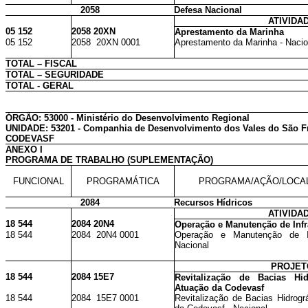
2058
Defesa Nacional
ATIVIDA
05 152
2058 20XN
Aprestamento da Marinha
05 152
2058 20XN 0001
Aprestamento da Marinha - Nacio
TOTAL – FISCAL
TOTAL – SEGURIDADE
TOTAL - GERAL
ÓRGÃO: 53000 - Ministério do Desenvolvimento Regional
UNIDADE: 53201 - Companhia de Desenvolvimento dos Vales do São Fr
CODEVASF
ANEXO I
PROGRAMA DE TRABALHO (SUPLEMENTAÇÃO)
FUNCIONAL
PROGRAMÁTICA
PROGRAMA/AÇÃO/LOCA
2084
Recursos Hídricos
ATIVIDA
18 544
2084 20N4
Operação e Manutenção de Infr
18 544
2084 20N4 0001
Operação e Manutenção de Inf
Nacional
PROJET
18 544
2084 15E7
Revitalização de Bacias Hi
Atuação da Codevasf
18 544
2084 15E7 0001
Revitalização de Bacias Hidrogr