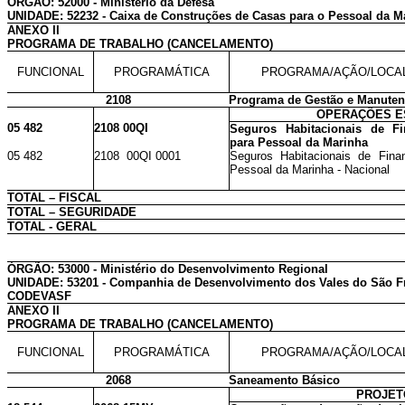
ÓRGÃO: 52000 - Ministério da Defesa
UNIDADE: 52232 - Caixa de Construções de Casas para o Pessoal da 
ANEXO II
PROGRAMA DE TRABALHO (CANCELAMENTO)
FUNCIONAL
PROGRAMÁTICA
PROGRAMA/AÇÃO/LOCA
2108
Programa de Gestão e Manutenç
OPERAÇÕES E
05 482
2108 00QI
Seguros Habitacionais de Fi
para Pessoal da Marinha
05 482
2108 00QI 0001
Seguros Habitacionais de Finan
Pessoal da Marinha - Nacional
TOTAL – FISCAL
TOTAL – SEGURIDADE
TOTAL - GERAL
ÓRGÃO: 53000 - Ministério do Desenvolvimento Regional
UNIDADE: 53201 - Companhia de Desenvolvimento dos Vales do São Fr
CODEVASF
ANEXO II
PROGRAMA DE TRABALHO (CANCELAMENTO)
FUNCIONAL
PROGRAMÁTICA
PROGRAMA/AÇÃO/LOCA
2068
Saneamento Básico
PROJET