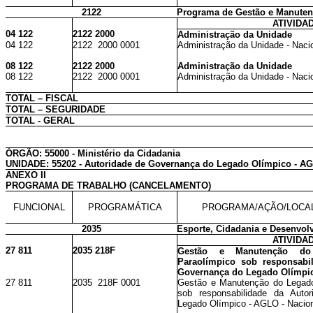
2122
Programa de Gestão e Manutenç
ATIVIDA
04 122
2122 2000
Administração da Unidade
04 122
2122 2000 0001
Administração da Unidade - Naci
08 122
2122 2000
Administração da Unidade
08 122
2122 2000 0001
Administração da Unidade - Naci
TOTAL – FISCAL
TOTAL – SEGURIDADE
TOTAL - GERAL
ÓRGÃO: 55000 - Ministério da Cidadania
UNIDADE: 55202 - Autoridade de Governança do Legado Olímpico - A
ANEXO II
PROGRAMA DE TRABALHO (CANCELAMENTO)
FUNCIONAL
PROGRAMÁTICA
PROGRAMA/AÇÃO/LOCA
2035
Esporte, Cidadania e Desenvol
ATIVIDA
27 811
2035 218F
Gestão e Manutenção do
Paraolímpico sob responsabi
Governança do Legado Olímpi
27 811
2035 218F 0001
Gestão e Manutenção do Legado
sob responsabilidade da Auto
Legado Olímpico - AGLO - Nacio