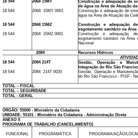
18 544
2068 15MY
Construção e adequação de si
de água na Área de Atuação da
18 544
2068 15MY 0001
Construção e adequação de sis
água na Área de Atuação da Code
18 544
2068 15MZ
Construção e adequação de
esgotamento sanitário na Área
18 544
2068 15MZ 0001
Construção e adequação de
esgotamento sanitário na Área
Nacional
2084
Recursos Hídricos
ATIVIDA
18 544
2084 214T
Gestão, Operação e Manu
Integração do Rio São Francisc
18 544
2084 214T 0020
Gestão, Operação e Manutenção
do Rio São Francisco - PISF - N
TOTAL – FISCAL
TOTAL – SEGURIDADE
TOTAL - GERAL
ÓRGÃO: 55000 - Ministério da Cidadania
UNIDADE: 55101 - Ministério da Cidadania - Administração Direta
ANEXO II
PROGRAMA DE TRABALHO (CANCELAMENTO)
FUNCIONAL
PROGRAMÁTICA
PROGRAMA/AÇÃO/LOCA