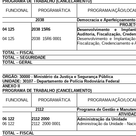
PROGRAMA DE TRABALHO (CANCELAMENTO)
FUNCIONAL
PROGRAMÁTICA
PROGRAMA/AÇÃO/LOCA
2038
Democracia e Aperfeiçoamento
PROJET
04 125
2038 15R6
Desenvolvimento e Impla
Auditoria, Fiscalização, Crede
04 125
2038 15R6 0001
Desenvolvimento e Implantação
Fiscalização, Credenciamento e A
TOTAL – FISCAL
TOTAL – SEGURIDADE
TOTAL - GERAL
ÓRGÃO: 30000 - Ministério da Justiça e Segurança Pública
UNIDADE: 30107 - Departamento de Polícia Rodoviária Federal
ANEXO II
PROGRAMA DE TRABALHO (CANCELAMENTO)
FUNCIONAL
PROGRAMÁTICA
PROGRAMA/AÇÃO/LOCA
2112
Programa de Gestão e Manutenç
ATIVIDA
06 122
2112 2000
Administração da Unidade
06 122
2112 2000 0001
Administração da Unidade - Naci
TOTAL – FISCAL