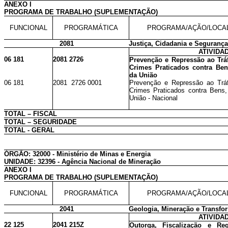
ANEXO I
PROGRAMA DE TRABALHO (SUPLEMENTAÇÃO)
FUNCIONAL
PROGRAMÁTICA
PROGRAMA/AÇÃO/LOCA
2081
Justiça, Cidadania e Segurança
ATIVIDA
06 181
2081 2726
Prevenção e Repressão ao Tráf
Crimes Praticados contra Ben
da União
06 181
2081 2726 0001
Prevenção e Repressão ao Tráf
Crimes Praticados contra Bens,
União - Nacional
TOTAL – FISCAL
TOTAL – SEGURIDADE
TOTAL - GERAL
ÓRGÃO: 32000 - Ministério de Minas e Energia
UNIDADE: 32396 - Agência Nacional de Mineração
ANEXO I
PROGRAMA DE TRABALHO (SUPLEMENTAÇÃO)
FUNCIONAL
PROGRAMÁTICA
PROGRAMA/AÇÃO/LOCA
2041
Geologia, Mineração e Transfo
ATIVIDA
22 125
2041 215Z
Outorga, Fiscalização e Re