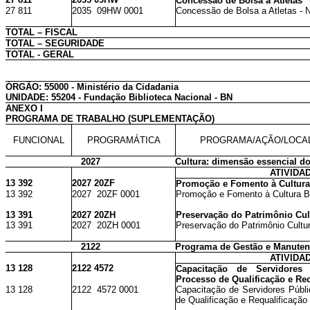
Concessão de Bolsa a Atletas
27 811
2035 09HW 0001
Concessão de Bolsa a Atletas - 
TOTAL – FISCAL
TOTAL – SEGURIDADE
TOTAL - GERAL
ÓRGÃO: 55000 - Ministério da Cidadania
UNIDADE: 55204 - Fundação Biblioteca Nacional - BN
ANEXO I
PROGRAMA DE TRABALHO (SUPLEMENTAÇÃO)
FUNCIONAL
PROGRAMÁTICA
PROGRAMA/AÇÃO/LOCA
2027
Cultura: dimensão essencial d
ATIVIDA
13 392
2027 20ZF
Promoção e Fomento à Cultura 
13 392
2027 20ZF 0001
Promoção e Fomento à Cultura Bra
13 391
2027 20ZH
Preservação do Patrimônio Cult
13 391
2027 20ZH 0001
Preservação do Patrimônio Cultura
2122
Programa de Gestão e Manutenç
ATIVIDA
13 128
2122 4572
Capacitação de Servidores
Processo de Qualificação e Req
13 128
2122 4572 0001
Capacitação de Servidores Públ
de Qualificação e Requalificação 