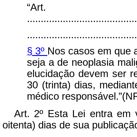
“Ar
........................................
........................................
§ 3º
Nos casos em que a 
seja a de neoplasia mal
elucidação devem ser r
30 (trinta) dias, median
médico responsável.”(N
Art. 2º Esta Lei entra em 
oitenta) dias de sua publicação 