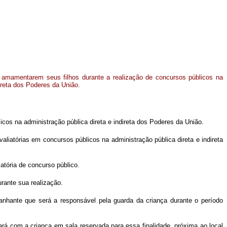
 amamentarem seus filhos durante a realização de concursos públicos na
direta dos Poderes da União.
cos na administração pública direta e indireta dos Poderes da União.
aliatórias em concursos públicos na administração pública direta e indireta
iatória de concurso público.
rante sua realização.
anhante que será a responsável pela guarda da criança durante o período
rá com a criança em sala reservada para essa finalidade, próxima ao local