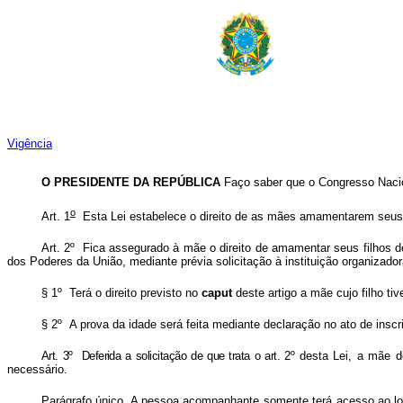
Vigência
O PRESIDENTE DA REPÚBLICA
Faço saber que o Congresso Nacio
o
Art. 1
Esta Lei estabelece o direito de as mães amamentarem seus fi
Art. 2º Fica assegurado à mãe o direito de amamentar seus filhos de
dos Poderes da União, mediante prévia solicitação à instituição organizador
§ 1º Terá o direito previsto no
caput
deste artigo a mãe cujo filho ti
§ 2º A prova da idade será feita mediante declaração no ato de insc
Art. 3º Deferida a solicitação de que trata o art. 2º
desta Lei, a mãe de
necessário.
Parágrafo único. A pessoa acompanhante somente terá acesso ao loca