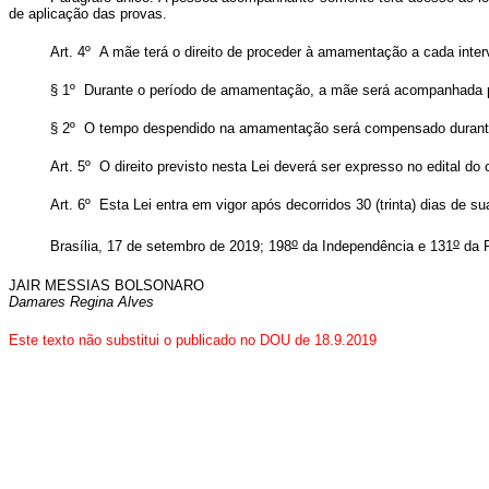
de aplicação das provas.
Art. 4º A mãe terá o direito de proceder à amamentação a cada interval
§ 1º Durante o período de amamentação, a mãe será acompanhada po
§ 2º O tempo despendido na amamentação será compensado durante 
Art. 5º O direito previsto nesta Lei deverá ser expresso no edital d
Art. 6º Esta Lei entra em vigor após decorridos 30 (trinta) dias de su
o
o
Brasília, 17 de setembro de 2019; 198
da Independência e 131
da R
JAIR MESSIAS BOLSONARO
Damares Regina Alves
Este texto não substitui o publicado no DOU de 18.9.2019