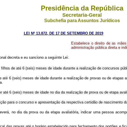
Presidência da República
Secretaria-Geral
Subchefia para Assuntos Jurídicos
LEI Nº 13.872, DE 17 DE SETEMBRO DE 2019
Estabelece o direito de as mães
administração pública direta e in
nal decreta e eu sanciono a seguinte Lei:
lhos de até 6 (seis) meses de idade durante a realização de concursos públi
 até 6 (seis) meses de idade durante a realização de provas ou de etapas av
a.
ver até 6 (seis) meses de idade no dia da realização de prova ou de etapa aval
rição para o concurso e apresentação da respectiva certidão de nascimento du
verá, no dia da prova ou da etapa avaliatória, indicar uma pessoa acomp
l das provas até o horário estabelecido para fechamento dos portões e fica