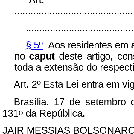
“Ar
............................................
........................................
§ 5º
Aos residentes em ár
no
caput
deste artigo, co
toda a extensão do respecti
Art. 2º Esta Lei entra em v
Brasília, 17 de setembro 
o
131
da República.
JAIR MESSIAS BOLSONAR