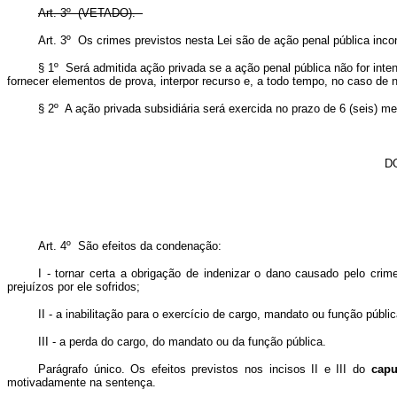
Art. 3º (VETADO).
Art. 3º Os crimes previstos nesta Lei são de ação penal pública
§ 1º Será admitida ação privada se a ação penal pública não for inten
fornecer elementos de prova, interpor recurso e, a todo tempo, no caso de n
§ 2º A ação privada subsidiária será exercida no prazo de 6 (seis) 
D
Art. 4º São efeitos da condenação:
I - tornar certa a obrigação de indenizar o dano causado pelo cri
prejuízos por ele sofridos;
II - a inabilitação para o exercício de cargo, mandato ou função públic
III - a perda do cargo, do mandato ou da função pública.
Parágrafo único. Os efeitos previstos nos incisos II e III do
capu
motivadamente na sentença.