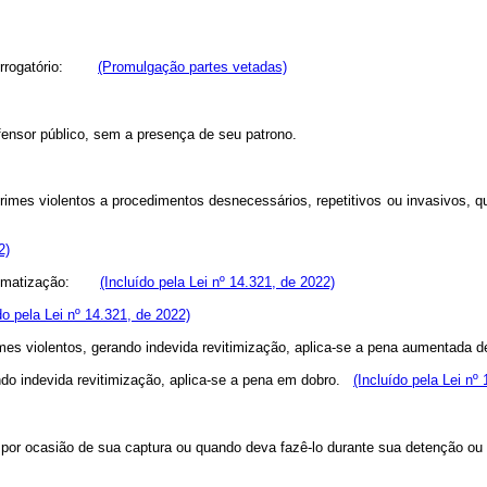
nterrogatório:
(Promulgação partes vetadas)
fensor público, sem a presença de seu patrono.
crimes violentos a procedimentos desnecessários, repetitivos ou invasivos,
2)
estigmatização:
(Incluído pela Lei nº 14.321, de 2022)
do pela Lei nº 14.321, de 2022)
crimes violentos, gerando indevida revitimização, aplica-se a pena aumentada
ando indevida revitimização, aplica-se a pena em dobro.
(Incluído pela Lei nº
reso por ocasião de sua captura ou quando deva fazê-lo durante sua detençã