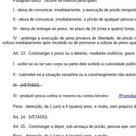
Parágrafo único. Incorre na mesma pena quem:
I - deixa de comunicar, imediatamente, a execução de prisão temporári
II - deixa de comunicar, imediatamente, a prisão de qualquer pessoa e
III - deixa de entregar ao preso, no prazo de 24 (vinte e quatro) hor
IV - prolonga a execução de pena privativa de liberdade, de prisão
soltura imediatamente após recebido ou de promover a soltura do preso quan
Art. 13. Constranger o preso ou o detento, mediante violência, grav
I - exibir-se ou ter seu corpo ou parte dele exibido à curiosidade públi
II - submeter-se a situação vexatória ou a constrangimento não autori
III - (VETADO).
III - produzir prova contra si mesmo ou contra terceiro:
(Promulga
Pena - detenção, de 1 (um) a 4 (quatro) anos, e multa, sem prejuízo 
Art. 14. (VETADO).
Art. 15. Constranger a depor, sob ameaça de prisão, pessoa que, em r
Pena - detenção, de 1 (um) a 4 (quatro) anos, e multa.