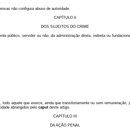
 provas não configura abuso de autoridade.
CAPÍTULO II
DOS SUJEITOS DO CRIME
nte público, servidor ou não, da administração direta, indireta ou fundacio
i, todo aquele que exerce, ainda que transitoriamente ou sem remuneração, 
tidade abrangidos pelo
caput
deste artigo.
CAPÍTULO III
DA AÇÃO PENAL