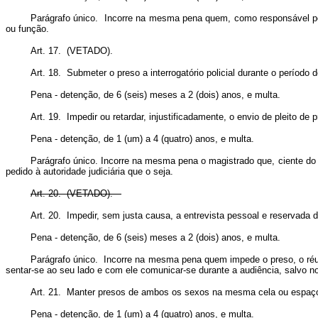
Parágrafo único. Incorre na mesma pena quem, como responsável por i
ou função.
Art. 17. (VETADO).
Art. 18. Submeter o preso a interrogatório policial durante o período
Pena - detenção, de 6 (seis) meses a 2 (dois) anos, e multa.
Art. 19. Impedir ou retardar, injustificadamente, o envio de pleito de
Pena - detenção, de 1 (um) a 4 (quatro) anos, e multa.
Parágrafo único. Incorre na mesma pena o magistrado que, ciente do 
pedido à autoridade judiciária que o seja.
Art. 20. (VETADO).
Art. 20. Impedir, sem justa causa, a entrevista pessoal e reser
Pena - detenção, de 6 (seis) meses a 2 (dois) anos, e multa.
Parágrafo único. Incorre na mesma pena quem impede o preso, o réu s
sentar-se ao seu lado e com ele comunicar-se durante a audiência, salvo no
Art. 21. Manter presos de ambos os sexos na mesma cela ou espaç
Pena - detenção, de 1 (um) a 4 (quatro) anos, e multa.