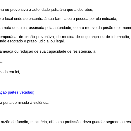
a ou preventiva à autoridade judiciária que a decretou;
 o local onde se encontra à sua família ou à pessoa por ela indicada;
as, a nota de culpa, assinada pela autoridade, com o motivo da prisão e os n
 temporária, de prisão preventiva, de medida de segurança ou de internação
do esgotado o prazo judicial ou legal.
e ameaça ou redução de sua capacidade de resistência, a:
ca;
zado em lei;
ção partes vetadas)
da pena cominada à violência.
azão de função, ministério, ofício ou profissão, deva guardar segredo ou resg