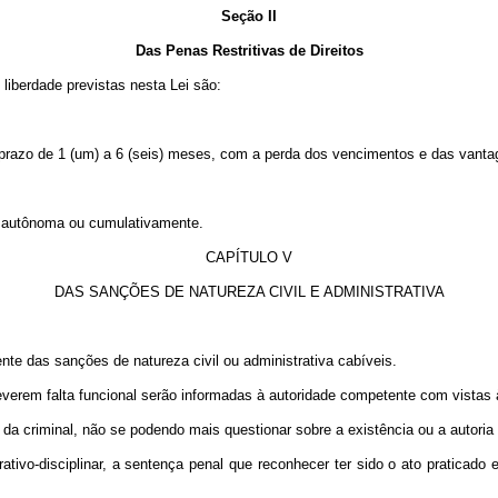
Seção II
Das Penas Restritivas de Direitos
e liberdade previstas nesta Lei são:
 prazo de 1 (um) a 6 (seis) meses, com a perda dos vencimentos e das vanta
as autônoma ou cumulativamente.
CAPÍTULO V
DAS SANÇÕES DE NATUREZA CIVIL E ADMINISTRATIVA
te das sanções de natureza civil ou administrativa cabíveis.
reverem falta funcional serão informadas à autoridade competente com vistas
s da criminal, não se podendo mais questionar sobre a existência ou a autori
ativo-disciplinar, a sentença penal que reconhecer ter sido o ato praticad