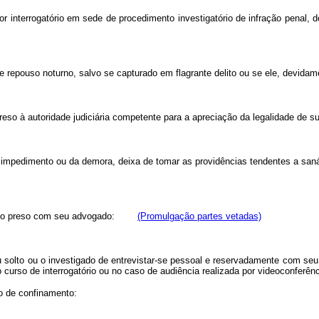
nterrogatório em sede de procedimento investigatório de infração penal, deix
 de repouso noturno, salvo se capturado em flagrante delito ou se ele, devidam
 preso à autoridade judiciária competente para a apreciação da legalidade de 
impedimento ou da demora, deixa de tomar as providências tendentes a saná-
vada do preso com seu advogado:
(Promulgação partes vetadas)
olto ou o investigado de entrevistar-se pessoal e reservadamente com seu a
 curso de interrogatório ou no caso de audiência realizada por videoconferênc
o de confinamento: