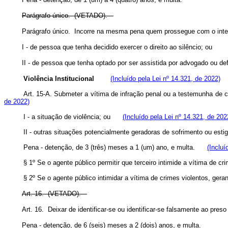
Parágrafo único. (VETADO).
Parágrafo único. Incorre na mesma pena quem prossegue com o i
I - de pessoa que tenha decidido exercer o direito ao silêncio; ou
II - de pessoa que tenha optado por ser assistida por advogado ou de
Violência Institucional
(Incluído pela Lei nº 14.321, de 2022)
Art. 15-A. Submeter a vítima de infração penal ou a testemunha de 
de 2022)
I - a situação de violência; ou
(Incluído pela Lei nº 14.321, de 202
II - outras situações potencialmente geradoras de sofrimento ou 
Pena - detenção, de 3 (três) meses a 1 (um) ano, e multa.
(Incluí
§ 1º Se o agente público permitir que terceiro intimide a vítima de 
§ 2º Se o agente público intimidar a vítima de crimes violentos, ger
Art. 16. (VETADO).
Art. 16. Deixar de identificar-se ou identificar-se falsamente ao p
Pena - detenção, de 6 (seis) meses a 2 (dois) anos, e multa.