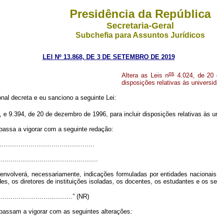
Presidência da República
Secretaria-Geral
Subchefia para Assuntos Jurídicos
LEI Nº 13.868, DE 3 DE SETEMBRO DE 2019
os
Altera as Leis n
4.024, de 20 
disposições relativas às universi
al decreta e eu sanciono a seguinte Lei:
e 9.394, de 20 de dezembro de 1996, para incluir disposições relativas às u
 passa a vigorar com a seguinte redação:
................................................
...................................................
volverá, necessariamente, indicações formuladas por entidades nacionais, p
es, os diretores de instituições isoladas, os docentes, os estudantes e os s
........................................” (NR)
 passam a vigorar com as seguintes alterações: