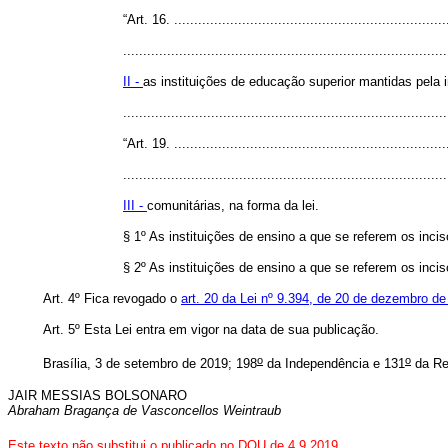
“Art. 16. .....................................................................
.................................................................................
II -
as instituições de educação superior mantidas pela in
...............................................................................
“Art. 19. .....................................................................
.................................................................................
III -
comunitárias, na forma da lei.
§ 1º As instituições de ensino a que se referem os inciso
§ 2º As instituições de ensino a que se referem os inciso
Art. 4º Fica revogado o
art. 20 da Lei nº 9.394, de 20 de dezembro d
Art. 5º Esta Lei entra em vigor na data de sua publicação.
o
o
Brasília, 3 de setembro de 2019; 198
da Independência e 131
da Re
JAIR MESSIAS BOLSONARO
Abraham Bragança de Vasconcellos Weintraub
Este texto não substitui o publicado no DOU de 4.9.2019