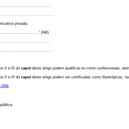
............................................
...............................................
iciativa privada;
....................................” (NR)
...........................................
..............................................
s II e III do
caput
deste artigo podem qualificar-se como confessionais, aten
s II e III do
caput
deste artigo podem ser certificadas como filantrópicas, na 
e 1996
.
pública.