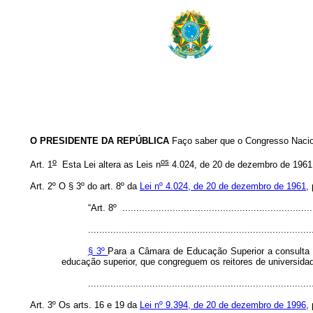
O PRESIDENTE DA REPÚBLICA
Faço saber que o Congresso Nacion
o
os
Art. 1
Esta Lei altera as Leis n
4.024, de 20 de dezembro de 1961, 
Art. 2º
O § 3º do art. 8º da
Lei nº 4.024, de 20 de dezembro de 1961
,
“Art. 8º .....................................................................
................................................................................
§ 3º
Para a Câmara de Educação Superior a consulta en
educação superior, que congreguem os reitores de universidad
..............................................................................
Art. 3º Os arts. 16 e 19 da
Lei nº 9.394, de 20 de dezembro de 1996
,