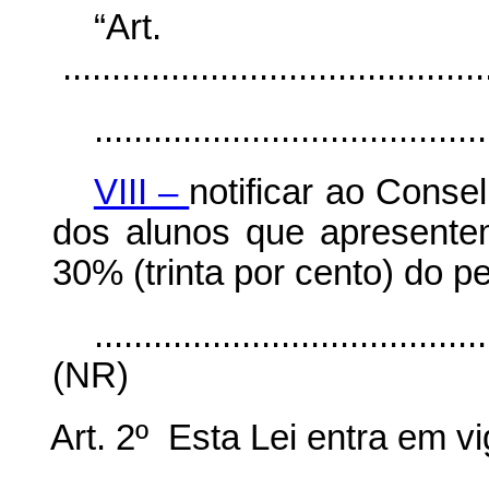
“Ar
............................................
........................................
VIII –
notificar ao Conse
dos alunos que apresente
30% (trinta por cento) do pe
........................................
(NR)
Art. 2º Esta Lei entra em v