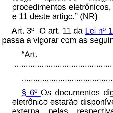
procedimentos eletrônicos,
e 11 deste artigo.” (NR)
Art. 3º O art. 11 da
Lei nº 
passa a vigorar com as seguin
“Ar
............................................
........................................
§ 6º
Os documentos dig
eletrônico estarão disponí
externa pelas respectiv