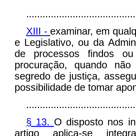
........................................
XIII -
examinar, em qualq
e Legislativo, ou da Admin
de processos findos 
procuração, quando não 
segredo de justiça, asseg
possibilidade de tomar apo
........................................
§ 13.
O disposto nos i
artigo aplica-se int