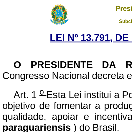
Pres
Subch
LEI Nº 13.791, D
O PRESIDENTE DA 
Congresso Nacional decreta e 
o
Art. 1
Esta Lei institui a 
objetivo de fomentar a produ
qualidade, apoiar e incenti
paraguariensis
)
do Brasil.