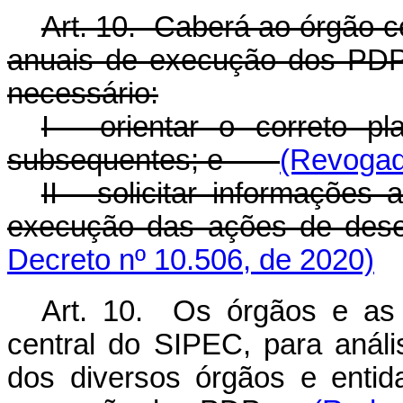
Art. 10. Caberá ao órgão ce
anuais de execução dos PDP
necessário:
I - orientar o correto 
subsequentes; e
(Revogad
II - solicitar informações 
execução das ações de 
Decreto nº 10.506, de 2020)
Art. 10. Os órgãos e as
central do SIPEC, para anál
dos diversos órgãos e entid