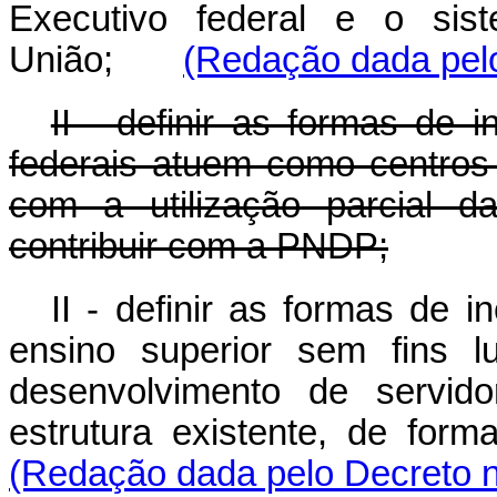
Executivo federal e o si
União;
(Redação dada pelo
II - definir as formas de 
federais atuem como centros
com a utilização parcial d
contribuir com a PNDP;
II - definir as formas de i
ensino superior sem fins l
desenvolvimento de servido
estrutura existente, de 
(Redação dada pelo Decreto n