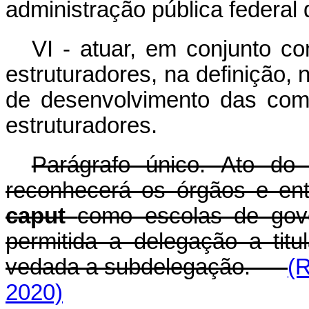
administração pública federal d
VI - atuar, em conjunto c
estruturadores, na definição,
de desenvolvimento das com
estruturadores.
Parágrafo único.
Ato do 
reconhecerá os órgãos e enti
caput
como escolas de gov
permitida a delegação a titu
vedada a subdelegação.
(R
2020)