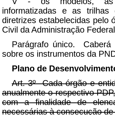
V - os modelos, as m
informatizadas e as trilha
diretrizes estabelecidas pelo
Civil da Administração Federa
Parágrafo único. Caberá 
sobre os instrumentos da PN
Plano de Desenvolviment
Art. 3º Cada órgão e enti
anualmente o respectivo PDP, 
com a finalidade de elenc
necessárias à consecução de s