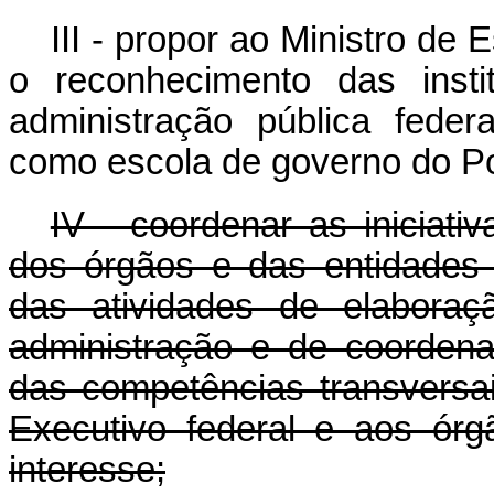
III - propor ao Ministro de
o reconhecimento das
inst
administração pública federa
como escola de governo do Po
IV - coordenar as iniciat
dos órgãos e das entidades 
das atividades de elaboraç
administração e de coorden
das competências transversa
Executivo federal e aos ór
interesse;