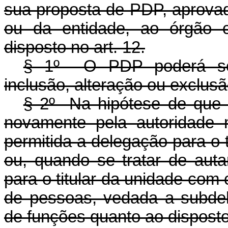
sua proposta de PDP, aprova
ou da entidade, ao órgão 
disposto no art. 12.
§ 1º O PDP poderá ser 
inclusão, alteração ou exclus
§ 2º Na hipótese de que 
novamente pela autoridade 
permitida a delegação para o t
ou, quando se tratar de auta
para o titular da unidade com
de pessoas, vedada a subde
de funções quanto ao disposto