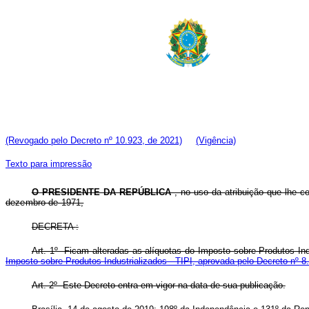
(Revogado pelo Decreto nº 10.923, de 2021)
(Vigência)
Texto para impressão
O PRESIDENTE DA REPÚBLICA
, no uso da atribuição que lhe c
dezembro de 1971,
DECRETA
:
Art. 1º Ficam alteradas as alíquotas do Imposto sobre Produtos Ind
Imposto sobre Produtos Industrializados - TIPI, aprovada pelo Decreto nº 
Art. 2º Este Decreto entra em vigor na data de sua publicação.