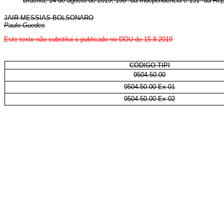
Brasília, 14 de agosto de 2019; 198º da Independência e 131º da Rep
JAIR MESSIAS BOLSONARO
Paulo Guedes
Este texto não substitui o publicado no DOU de 15.8.2019
CÓDIGO TIPI
9504.50.00
9504.50.00 Ex 01
9504.50.00 Ex 02