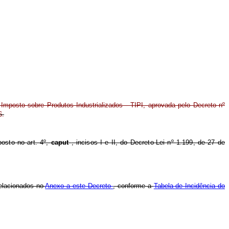
 Imposto sobre Produtos Industrializados - TIPI, aprovada pelo Decreto nº
6.
posto no art. 4º,
caput
, incisos I e II, do Decreto-Lei nº 1.199, de 27 de
relacionados no
Anexo a este Decreto
, conforme a
Tabela de Incidência do