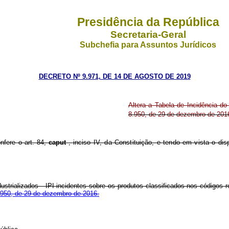
Presidência da República
Secretaria-Geral
Subchefia para Assuntos Jurídicos
DECRETO Nº 9.971, DE 14 DE AGOSTO DE 2019
Altera a Tabela de Incidência do
8.950, de 29 de dezembro de 201
onfere o art. 84,
caput
,
inciso IV, da Constituição, e tendo em vista o dis
ustrializados - IPI incidentes sobre os produtos classificados nos códigos 
8.950, de 29 de dezembro de 2016.