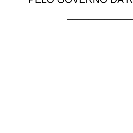
____________