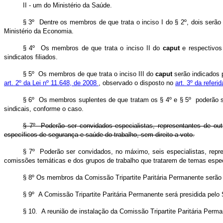
II - um do Ministério da Saúde.
§ 3º Dentre os membros de que trata o inciso I do § 2º, dois serão 
Ministério da Economia.
§ 4º Os membros de que trata o inciso II do
caput
e respectivos
sindicatos filiados.
§ 5º Os membros de que trata o inciso III do
caput
serão indicados 
art. 2º da Lei nº 11.648, de 2008
, observado o disposto no
art. 3º da referid
§ 6º Os membros suplentes de que tratam os § 4º e § 5º poderão ser
sindicais, conforme o caso.
§ 7º Poderão ser convidados especialistas, representantes de outr
específicos de segurança e saúde do trabalho, sem direito a voto.
§ 7º Poderão ser convidados, no máximo, seis especialistas, repre
comissões temáticas e dos grupos de trabalho que tratarem de temas espec
§ 8º
Os membros da
Comissão Tripartite Paritária Permanente
serão
§ 9º A Comissão Tripartite Paritária Permanente será presidida pelo 
§ 10. A reunião de instalação da Comissão Tripartite Paritária Per