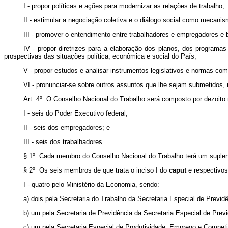
I - propor políticas e ações para modernizar as relações de trabalho;
II - estimular a negociação coletiva e o diálogo social como mecanis
III - promover o entendimento entre trabalhadores e empregadores e 
IV - propor diretrizes para a elaboração dos planos, dos programa
prospectivas das situações política, econômica e social do País;
V - propor estudos e analisar instrumentos legislativos e normas co
VI - pronunciar-se sobre outros assuntos que lhe sejam submetidos,
Art. 4º O Conselho Nacional do Trabalho será composto por dezoito 
I - seis do Poder Executivo federal;
II - seis dos empregadores; e
III - seis dos trabalhadores.
§ 1º Cada membro do Conselho Nacional do Trabalho terá um suplen
§ 2º Os seis membros de que trata o inciso I do
caput
e respectivos
I - quatro pelo Ministério da Economia, sendo:
a) dois pela Secretaria do Trabalho da Secretaria Especial de Previd
b) um pela Secretaria de Previdência da Secretaria Especial de Previ
c) um pela Secretaria Especial de Produtividade, Emprego e Competi