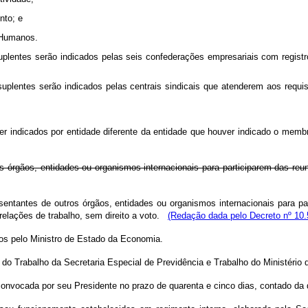
nto; e
s Humanos.
uplentes serão indicados pelas seis confederações empresariais com regist
suplentes serão indicados pelas centrais sindicais que atenderem aos requis
 indicados por entidade diferente da entidade que houver indicado o membr
s órgãos, entidades ou organismos internacionais para participarem das re
sentantes de outros órgãos, entidades ou organismos internacionais para p
relações de trabalho, sem direito a voto.
(Redação dada pelo Decreto nº 10.
s pelo Ministro de Estado da Economia.
 do Trabalho da Secretaria Especial de Previdência e Trabalho do Ministério
 convocada por seu Presidente no prazo de quarenta e cinco dias, contado d