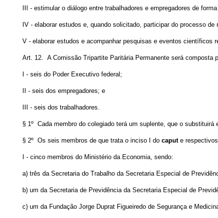
III - estimular o diálogo entre trabalhadores e empregadores de form
IV - elaborar estudos e, quando solicitado, participar do processo 
V - elaborar estudos e acompanhar pesquisas e eventos científicos r
Art. 12. A Comissão Tripartite Paritária Permanente será composta p
I - seis do Poder Executivo federal;
II - seis dos empregadores; e
III - seis dos trabalhadores.
§ 1º Cada membro do colegiado terá um suplente, que o substituirá
§ 2º Os seis membros
de que trata o inciso I do
caput
e respectivos
I - cinco membros do Ministério da Economia, sendo:
a) três da Secretaria do Trabalho da Secretaria Especial de Previdênc
b) um da Secretaria de Previdência da Secretaria Especial de Previd
c) um da Fundação Jorge Duprat Figueiredo de Segurança e Medicina