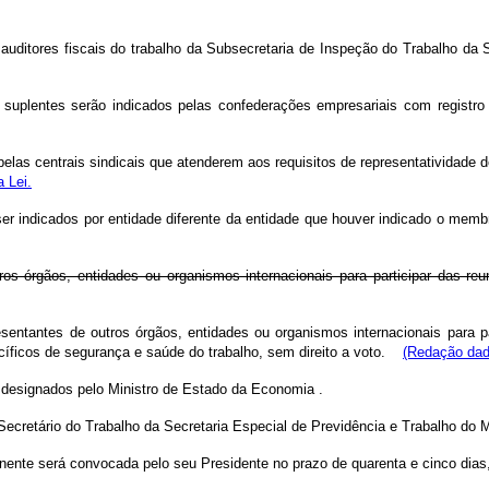
auditores fiscais do trabalho da Subsecretaria de Inspeção do Trabalho da 
 suplentes serão indicados pelas confederações empresariais com registr
pelas centrais sindicais que atenderem aos requisitos de representatividade d
a Lei.
 indicados por entidade diferente da entidade que houver indicado o membr
os órgãos, entidades ou organismos internacionais para participar das re
sentantes de outros órgãos, entidades ou organismos internacionais para pa
íficos de segurança e saúde do trabalho, sem direito a voto.
(Redação dad
 designados pelo Ministro de Estado da Economia
.
Secretário do Trabalho da Secretaria Especial de Previdência e Trabalho do M
manente será convocada pelo seu Presidente no prazo de quarenta e cinco di