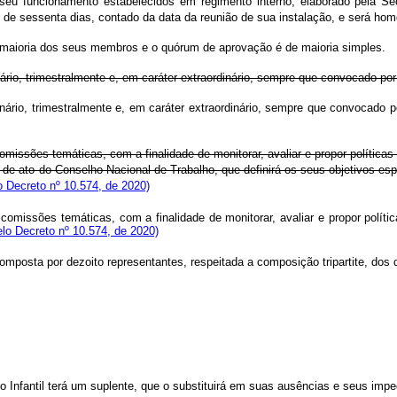
seu funcionamento estabelecidos em regimento interno, elaborado pela Se
de sessenta dias, contado da data da reunião de sua instalação, e será hom
 maioria dos seus membros e o quórum de aprovação é de maioria simples.
nário, trimestralmente e, em caráter extraordinário, sempre que convocado p
dinário, trimestralmente e, em caráter extraordinário, sempre que convocad
omissões temáticas, com a finalidade de monitorar, avaliar e propor políticas
de ato do Conselho Nacional de Trabalho, que definirá os seus objetivos es
 Decreto nº 10.574, de 2020)
omissões temáticas, com a finalidade de monitorar, avaliar e propor polític
lo Decreto nº 10.574, de 2020)
mposta por dezoito representantes, respeitada a composição tripartite, dos 
Infantil terá um suplente, que o substituirá em suas ausências e seus imp