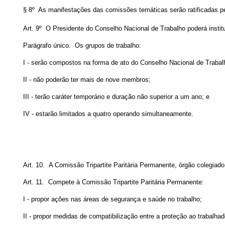
§ 8º As manifestações das comissões temáticas serão ratificadas pe
Art. 9º O Presidente do Conselho Nacional de Trabalho poderá institu
Parágrafo único. Os grupos de trabalho:
I - serão compostos na forma de ato do Conselho Nacional de Trabalh
II - não poderão ter mais de nove membros;
III - terão caráter temporário e duração não superior a um ano; e
IV - estarão limitados a quatro operando simultaneamente.
Art. 10. A Comissão Tripartite Paritária Permanente, órgão colegiado
Art. 11. Compete à Comissão Tripartite Paritária Permanente:
I - propor ações nas áreas de segurança e saúde no trabalho;
II - propor medidas de compatibilização entre a proteção ao trabalh