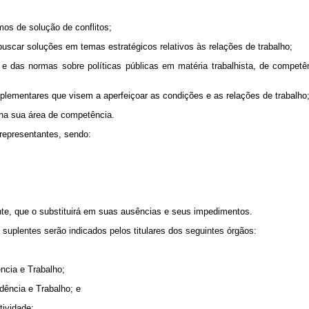
mos de solução de conflitos;
buscar soluções em temas estratégicos relativos às relações de trabalho;
s e das normas sobre políticas públicas em matéria trabalhista, de compe
mplementares que visem a aperfeiçoar as condições e as relações de trabalho;
 na sua área de competência.
representantes, sendo:
te, que o substituirá em suas ausências e seus impedimentos.
 suplentes serão indicados pelos titulares dos seguintes órgãos:
ência e Trabalho;
dência e Trabalho; e
tividade;