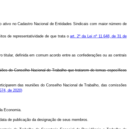
ro ativo no Cadastro Nacional de Entidades Sindicais com maior número de
itos de representatividade de que trata o
art. 2º da Lei nº 11.648, de 31 de
o titular, definida em comum acordo entre as confederações ou as centrais
uniões do Conselho Nacional de Trabalho que tratarem de temas específicos
articiparem das reuniões do Conselho Nacional de Trabalho, das comissões
574, de 2020)
 da Economia.
a data de publicação da designação de seus membros.