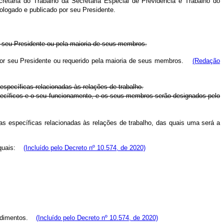
cretaria do Trabalho
da Secretaria Especial de Previdência e Trabalho do
ologado e publicado por seu Presidente.
or seu Presidente ou pela maioria de seus membros.
o por seu Presidente ou requerido pela maioria de seus membros.
(Redação
 específicas relacionadas às relações de trabalho.
pecíficos e o seu funcionamento, e os seus membros serão designados pelo
as específicas relacionadas às relações de trabalho, das quais uma será a
quais:
(Incluído pelo Decreto nº 10.574, de 2020)
edimentos.
(Incluído pelo Decreto nº 10.574, de 2020)