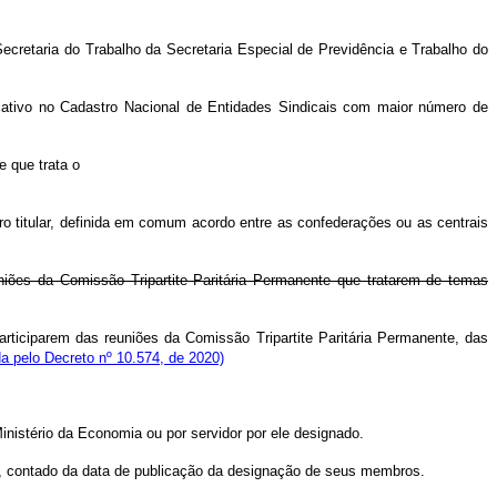
Secretaria do Trabalho da Secretaria Especial de Previdência e Trabalho do
o ativo no Cadastro Nacional de Entidades Sindicais com maior número de
e que trata o
o titular, definida em comum acordo entre as confederações ou as centrais
uniões da Comissão Tripartite Paritária Permanente que tratarem de temas
rticiparem das reuniões da Comissão Tripartite Paritária Permanente, das
a pelo Decreto nº 10.574, de 2020)
inistério da Economia ou por servidor por ele designado.
as, contado da data de publicação da designação de seus membros.