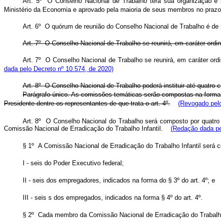
Art. 5º O Conselho Nacional de Trabalho terá sua organização e 
Ministério da Economia
e aprovado pela maioria de seus membros no prazo 
Art. 6º O quórum de reunião do Conselho Nacional de Trabalho é de
Art. 7º O Conselho Nacional de Trabalho se reunirá, em caráter ordi
Art. 7º O Conselho Nacional de Trabalho se reunirá, em caráter or
dada pelo Decreto nº 10.574, de 2020)
Art. 8º O Conselho Nacional de Trabalho poderá instituir até quatro c
Parágrafo único. As comissões temáticas serão compostas na forma 
Presidente dentre os representantes de que trata o art. 4º.
(Revogado pelo
Art. 8º O Conselho Nacional do Trabalho será composto por quatro c
Comissão Nacional de Erradicação do Trabalho Infantil.
(Redação dada pe
§ 1º A Comissão Nacional de Erradicação do Trabalho Infantil será co
I - seis do Poder Executivo federal;
II - seis dos empregadores, indicados na forma do § 3º do art. 4º; e
III - seis s dos empregados, indicados na forma § 4º do art. 4º.
§ 2º Cada membro da Comissão Nacional de Erradicação do Trabalho 