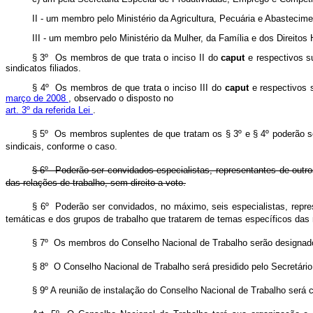
II - um membro pelo Ministério da Agricultura, Pecuária e Abastecime
III - um membro pelo Ministério da Mulher, da Família e dos Direito
§ 3º Os membros de que trata o inciso II do
caput
e respectivos s
sindicatos filiados.
§ 4º Os membros de que trata o inciso III do
caput
e respectivos 
março de 2008
, observado o disposto no
art. 3º da referida Lei
.
§ 5º Os membros suplentes de que tratam os § 3º e § 4º poderão ser
sindicais, conforme o caso.
§ 6º Poderão ser convidados especialistas, representantes de outro
das relações de trabalho, sem direito a voto.
§ 6º Poderão ser convidados, no máximo, seis especialistas, repre
temáticas e dos grupos de trabalho que tratarem de temas específicos das 
§ 7º Os membros do Conselho Nacional de Trabalho serão designado
§ 8º O Conselho Nacional de Trabalho será presidido pelo Secretário
§ 9º A reunião de instalação do Conselho Nacional de Trabalho será