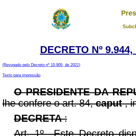
Pres
Subch
DECRETO Nº 9.944,
(Revogado pelo Decreto nº 10.905, de 2021)
Texto para impressão
O PRESIDENTE DA RE
lhe confere o art. 84,
caput
, 
DECRETA
:
Art. 1º Este Decreto dis