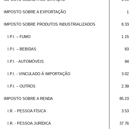
IMPOSTO SOBRE A EXPORTAÇÃO
1
IMPOSTO SOBRE PRODUTOS INDUSTRIALIZADOS
8.33
I.P.I. – FUMO
1.15
I.P.I. – BEBIDAS
83
I.P.I. - AUTOMÓVEIS
94
I.P.I. - VINCULADO À IMPORTAÇÃO
3.02
I.P.I. – OUTROS
2.38
IMPOSTO SOBRE A RENDA
85.23
I.R. - PESSOA FÍSICA
3.53
I.R. - PESSOA JURÍDICA
37.76