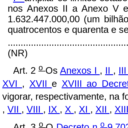
nos Anexos II a Anexo V e
1.632.447.000,00 (um bilhão
quatrocentos e quarenta e set
..............................................
(NR)
o
Art. 2
Os
Anexos I
,
II
,
II
XVI
,
XVII
e
XVIII ao Decr
vigorar, respectivamente, na 
,
VII
,
VIII
,
IX
,
X
,
XI
,
XII
,
XII
o
o
Art. 3
O
Decreto n
9.70