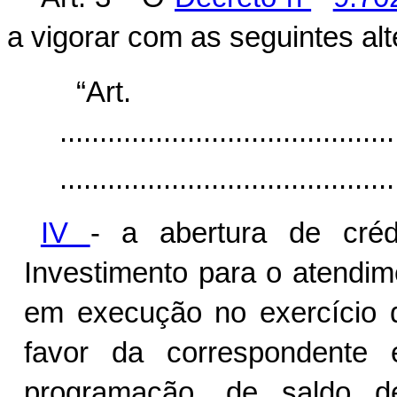
a vigorar com as seguintes al
“Ar
..........................................
..........................................
IV
- a abertura de cré
Investimento para o atendim
em execução no exercício d
favor da correspondente 
programação, de saldo d