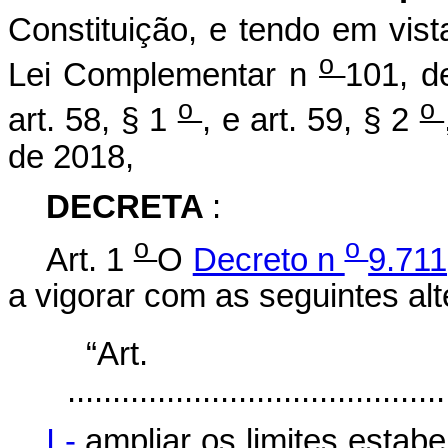
Constituição, e tendo em vist
o
Lei Complementar n
101, d
o
o
art. 58, § 1
, e art. 59, § 2
de 2018,
DECRETA
:
o
o
Art. 1
O
Decreto n
9.711
a vigorar com as seguintes al
“Ar
..........................................
I -
ampliar os limites estab