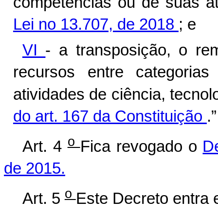
competências ou de suas at
Lei no 13.707, de 2018
; e
VI
- a transposição, o re
recursos
entre categoria
atividades de ciência, tecno
do art. 167 da Constituição
.
o
Art. 4
Fica revogado o
D
de 2015.
o
Art. 5
Este Decreto entra 